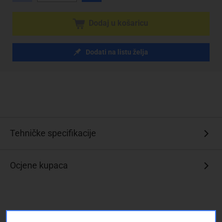
Dodaj u košaricu
Dodati na listu želja
Tehničke specifikacije
Ocjene kupaca