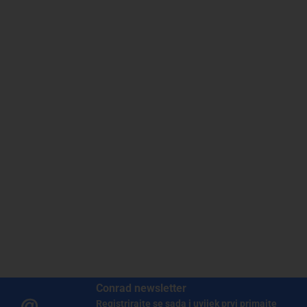
Conrad newsletter
Registrirajte se sada i uvijek prvi primajte