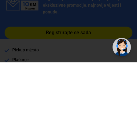
ekskluzivne promocije, najnovije vijesti i
ponude.
Registrirajte se sada
Pickup mjesto
Plaćanje
Naručivanje i slanje
Povrat i garancija
Način plaćanja