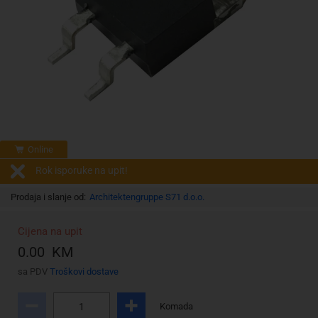
Online
Rok isporuke na upit!
Prodaja i slanje od:
Architektengruppe S71 d.o.o.
Cijena na upit
0.00 KM
sa PDV
Troškovi dostave
Komada