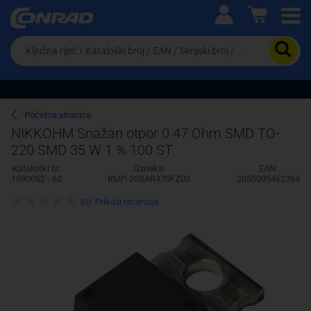
Ova postavka prilagođava asortiman proizvoda i
cijene vašim potrebama.
Da
biste
potražili
proizvod,
unesite
ključnu
Pravno lice
Fizičko lice
Početna stranica
riječ,
NIKKOHM Snažan otpor 0.47 Ohm SMD TO-
kataloški
220 SMD 35 W 1 % 100 ST
broj,
EAN
Kataloški br:
Oznaka:
EAN:
ili
1690052 - 62
RMP-20SAR470FZ03
2050005462264
serijski
broj
(0)
Prikaži recenzije