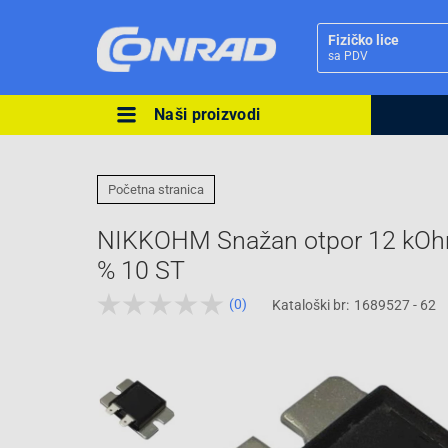
Fizičko lice
sa PDV
Naši proizvodi
Ova postavka prilagođava asorti
cijene vašim potrebama.
Početna stranica
NIKKOHM Snažan otpor 12 kOhm
% 10 ST
(0)
Kataloški br:
1689527 - 62
Pravno lice