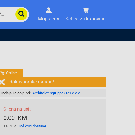
Moj račun
Kolica za kupovinu
Online
Rok isporuke na upit!
Prodaja i slanje od:
Architektengruppe S71 d.o.o.
Cijena na upit
0.00 KM
sa PDV
Troškovi dostave