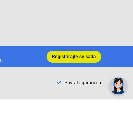
Registrirajte se sada
e.
✕
Trebate pomoć? Tu smo! 👋
Povrat i garancija
Conrad Newsletter
radno vrijeme