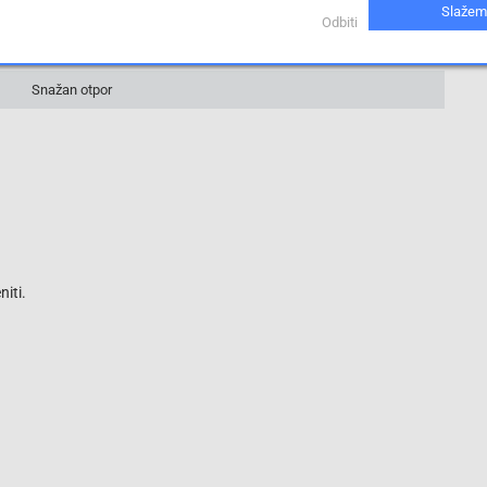
Slažem
5 %
Odbiti
12 kOhm
Snažan otpor
iti.