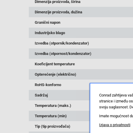
Dimenzija proizvoda, širina
Dimenzije proizvoda, dužina
Granični napon
Industrijsko blago
Izvedba (otpornik/kondenzator)
Izvedba (otpornost/kondenzator)
Koeficijent temperature
Opterećenje (električno)
RoHS-konforno
Conrad zahtijeva va
Sadržaj
stranice i između o
Temperatura (maks.)
svoju saglasnost. De
Imate mogućnost da u
Temperatura (min)
Izjava o privatnosti
Tip (tip proizvođača)