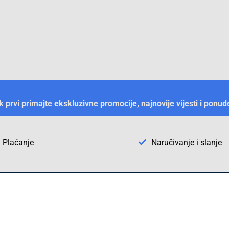
ek prvi primajte ekskluzivne promocije, najnovije vijesti i ponud
Plaćanje
Naručivanje i slanje
Otkrijte Conrad u BiH
ni dijelovi
O firmi Conrad