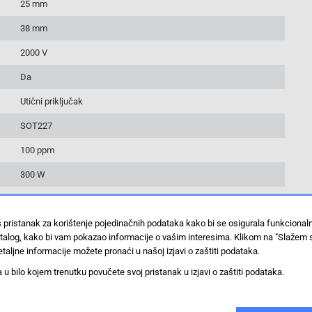
25 mm
38 mm
2000 V
Da
Utični priključak
SOT227
100 ppm
300 W
Da
š pristanak za korištenje pojedinačnih podataka kako bi se osigurala funkciona
10 ST
stalog, kako bi vam pokazao informacije o vašim interesima. Klikom na "Slažem 
+175 °C
taljne informacije možete pronaći u našoj izjavi o zaštiti podataka.
 bilo kojem trenutku povučete svoj pristanak u izjavi o zaštiti podataka.
-55 °C
RPL320FA12K0JZ05