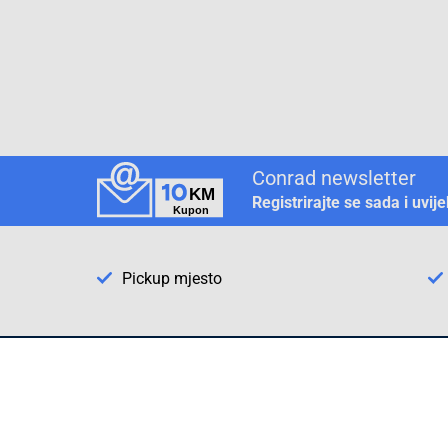
Conrad newsletter
Registrirajte se sada i uvij
Pickup mjesto
Način plaćanja
Pomoć
1. Rezerv