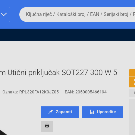
Da
biste
potražili
proizvod,
unesite
ključnu
man proizvoda i
riječ,
kataloški
broj,
EAN
ili
 Utični priključak SOT227 300 W 5
serijski
broj
Oznaka:
RPL320FA12K0JZ05
EAN:
2050005466194
Fizičko lice
Zapamti
Uporedite