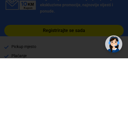
ekskluzivne promocije, najnovije vijesti i
ponude.
✕
Trebate pomoć? Tu smo! 👋
Registrirajte se sada
Pickup mjesto
Plaćanje
Naručivanje i slanje
Povrat i garancija
Način plaćanja