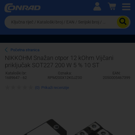
Ova postavka prilagođava asortiman proizvoda i
cijene vašim potrebama.
Da
biste
potražili
proizvod,
unesite
ključnu
Pravno lice
Fizičko lice
Početna stranica
riječ,
NIKKOHM Snažan otpor 12 kOhm Vijčani
kataloški
priključak SOT227 200 W 5 % 10 ST
broj,
EAN
Kataloški br:
Oznaka:
EAN:
ili
1689647 - 62
RPM200X12K0JZ00
2050005467399
serijski
broj
(0)
Prikaži recenzije