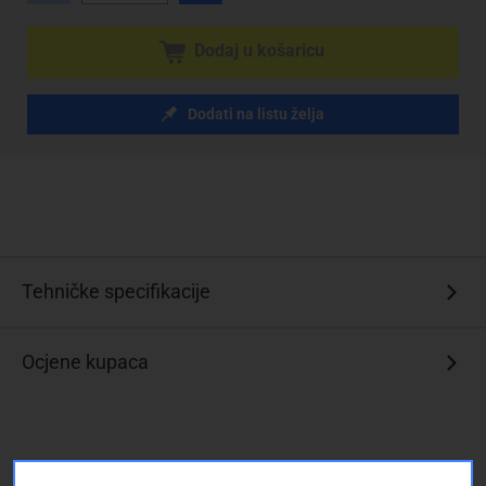
Dodaj u košaricu
Dodati na listu želja
Tehničke specifikacije
Ocjene kupaca