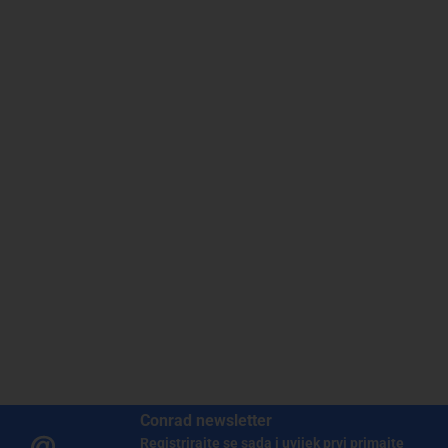
Conrad newsletter
Registrirajte se sada i uvijek prvi primajte