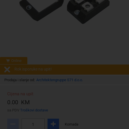
Online
Rok isporuke na upit!
Prodaja i slanje od:
Architektengruppe S71 d.o.o.
Cijena na upit
0.00 KM
sa PDV
Troškovi dostave
Komada