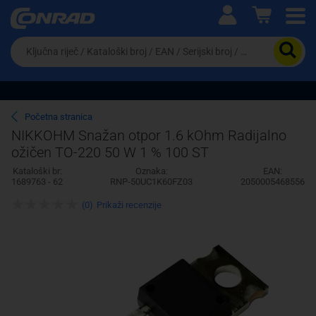
Ova postavka prilagođava asortiman proizvoda i
cijene vašim potrebama.
Da
biste
potražili
proizvod,
unesite
ključnu
Pravno lice
Fizičko lice
Početna stranica
riječ,
NIKKOHM Snažan otpor 1.6 kOhm Radijalno
kataloški
ožičen TO-220 50 W 1 % 100 ST
broj,
EAN
Kataloški br:
Oznaka:
EAN:
ili
1689763 - 62
RNP-50UC1K60FZ03
2050005468556
serijski
broj
(0)
Prikaži recenzije