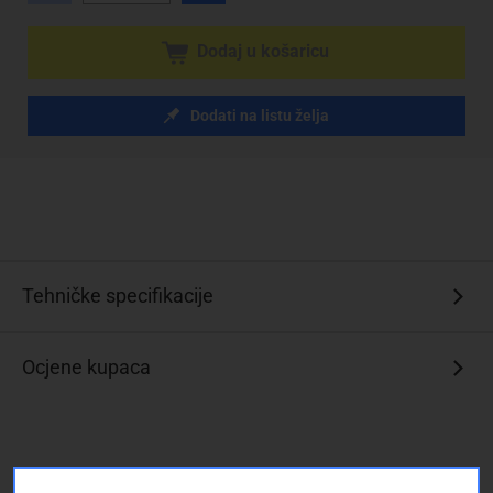
Dodaj u košaricu
Dodati na listu želja
Tehničke specifikacije
Ocjene kupaca