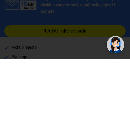
ekskluzivne promocije, najnovije vijesti i
ponude.
✕
Trebate pomoć? Tu smo! 👋
Registrirajte se sada
Pickup mjesto
Plaćanje
Naručivanje i slanje
Povrat i garancija
Način plaćanja