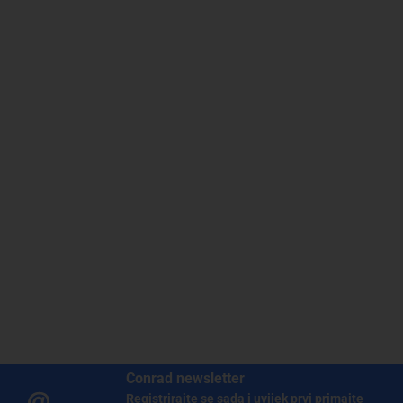
Conrad newsletter
Registrirajte se sada i uvijek prvi primajte