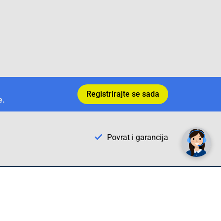
Registrirajte se sada
e.
✕
Trebate pomoć? Tu smo! 👋
Povrat i garancija
Conrad Newsletter
radno vrijeme