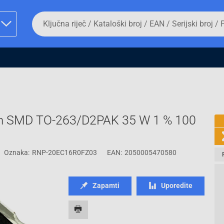
Da
biste
potražili
proizvod,
unesite
ključnu
man proizvoda i
riječ,
kataloški
broj,
EAN
ili
m SMD TO-263/D2PAK 35 W 1 % 100
serijski
broj
Oznaka:
RNP-20EC16R0FZ03
EAN:
2050005470580
Fizičko lice
Zapamti
Uporedite