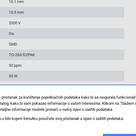
10.1 mm
10.3 mm
2000 V
Da
SMD
TO-263/D2PAK
50 ppm
35 W
Da
š pristanak za korištenje pojedinačnih podataka kako bi se osigurala funkciona
100 ST
stalog, kako bi vam pokazao informacije o vašim interesima. Klikom na "Slažem 
+175 °C
taljne informacije možete pronaći u našoj izjavi o zaštiti podataka.
 bilo kojem trenutku povučete svoj pristanak u izjavi o zaštiti podataka.
-55 °C
RNP-20EC16R0FZ03