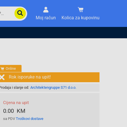
Moj račun
Kolica za kupovinu
Online
Rok isporuke na upit!
Prodaja i slanje od:
Architektengruppe S71 d.o.o.
Cijena na upit
0.00 KM
sa PDV
Troškovi dostave