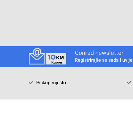
Conrad newsletter
Registrirajte se sada i uvij
Pickup mjesto
Način plaćanja
Pomoć
1. Rezerv