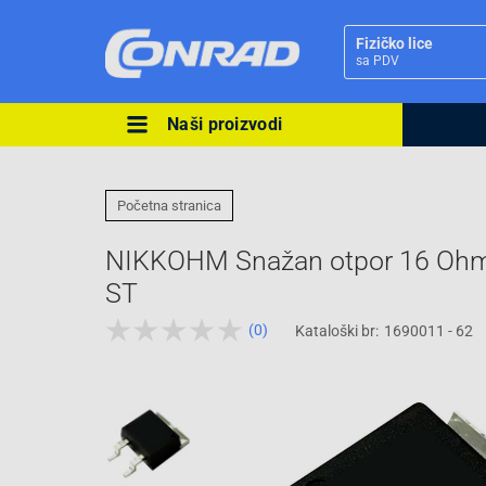
Fizičko lice
sa PDV
Naši proizvodi
Ova postavka prilagođava asorti
cijene vašim potrebama.
Početna stranica
NIKKOHM Snažan otpor 16 Oh
ST
(0)
Kataloški br:
1690011 - 62
Pravno lice