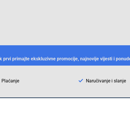
ek prvi primajte ekskluzivne promocije, najnovije vijesti i ponud
Plaćanje
Naručivanje i slanje
Otkrijte Conrad u BiH
ni dijelovi
O firmi Conrad