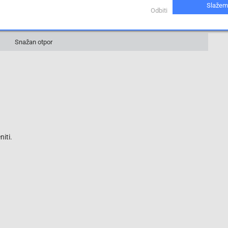
Slažem
1 %
Odbiti
16 Ohm
Snažan otpor
iti.