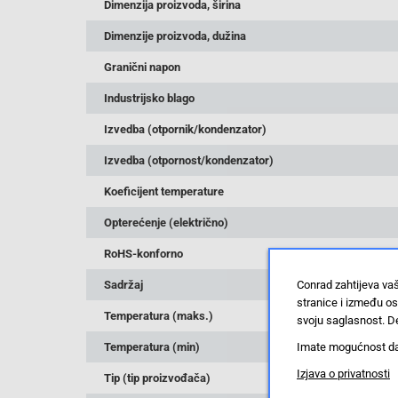
Dimenzija proizvoda, širina
Dimenzije proizvoda, dužina
Granični napon
Industrijsko blago
Izvedba (otpornik/kondenzator)
Izvedba (otpornost/kondenzator)
Koeficijent temperature
Opterećenje (električno)
RoHS-konforno
Conrad zahtijeva va
Sadržaj
stranice i između o
Temperatura (maks.)
svoju saglasnost. De
Imate mogućnost da u
Temperatura (min)
Izjava o privatnosti
Tip (tip proizvođača)