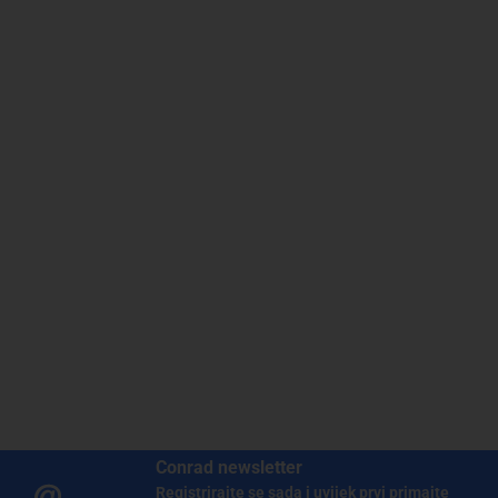
Conrad newsletter
Registrirajte se sada i uvijek prvi primajte