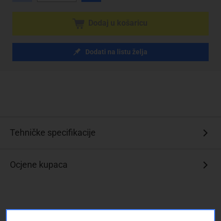
Dodaj u košaricu
Dodati na listu želja
Tehničke specifikacije
Ocjene kupaca