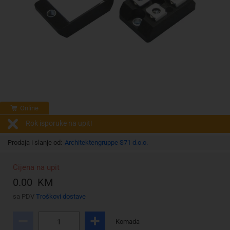
Online
Rok isporuke na upit!
Prodaja i slanje od:
Architektengruppe S71 d.o.o.
Cijena na upit
0.00 KM
sa PDV
Troškovi dostave
Komada