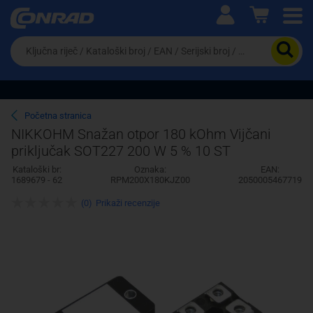
Ova postavka prilagođava asortiman proizvoda i
cijene vašim potrebama.
Da
biste
potražili
proizvod,
unesite
ključnu
Pravno lice
Fizičko lice
Početna stranica
riječ,
NIKKOHM Snažan otpor 180 kOhm Vijčani
kataloški
priključak SOT227 200 W 5 % 10 ST
broj,
EAN
Kataloški br:
Oznaka:
EAN:
ili
1689679 - 62
RPM200X180KJZ00
2050005467719
serijski
broj
(0)
Prikaži recenzije