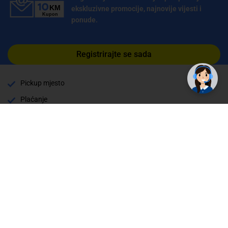
ekskluzivne promocije, najnovije vijesti i
ponude.
Registrirajte se sada
Pickup mjesto
Plaćanje
Naručivanje i slanje
Povrat i garancija
Način plaćanja