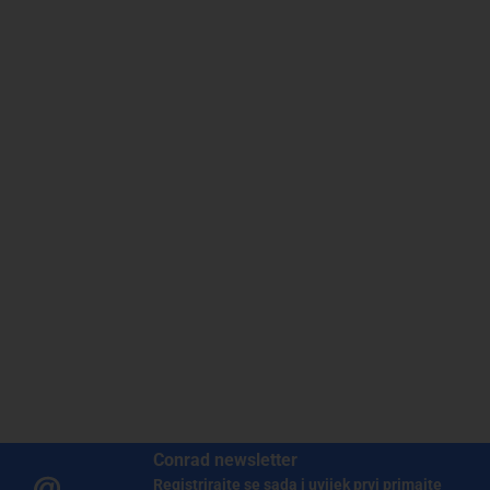
Conrad newsletter
Registrirajte se sada i uvijek prvi primajte