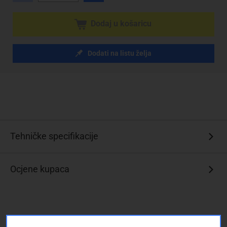
Dodaj u košaricu
Dodati na listu želja
Tehničke specifikacije
Ocjene kupaca