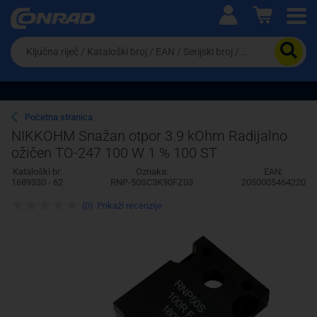
Ova postavka prilagođava asortiman proizvoda i
cijene vašim potrebama.
Da
biste
potražili
proizvod,
unesite
ključnu
Pravno lice
Fizičko lice
Početna stranica
riječ,
NIKKOHM Snažan otpor 3.9 kOhm Radijalno
kataloški
ožičen TO-247 100 W 1 % 100 ST
broj,
EAN
Kataloški br:
Oznaka:
EAN:
ili
1689330 - 62
RNP-50SC3K90FZ03
2050005464220
serijski
broj
(0)
Prikaži recenzije