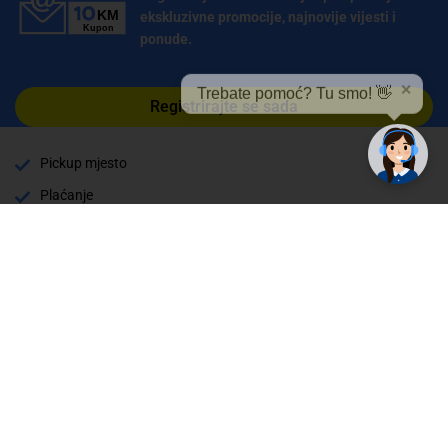
ekskluzivne promocije, najnovije vijesti i
ponude.
✕
Trebate pomoć? Tu smo! 👋
Registrirajte se sada
Pickup mjesto
Plaćanje
Naručivanje i slanje
Povrat i garancija
Način plaćanja