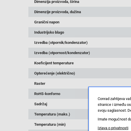
Dimenzija proizvoda, širina
Dimenzije proizvoda, dužina
Granični napon
Industrijsko blago
Izvedba (otpornik/kondenzator)
Izvedba (otpornost/kondenzator)
Koeficijent temperature
Opterećenje (električno)
Raster
RoHS-konforno
Conrad zahtijeva va
Sadržaj
stranice i između o
svoju saglasnost. De
Temperatura (maks.)
Imate mogućnost da u
Temperatura (min)
Izjava o privatnosti