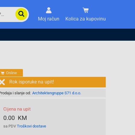
Moj račun
Kolica za kupovinu
Online
Rok isporuke na upit!
Prodaja i slanje od:
Architektengruppe S71 d.o.o.
Cijena na upit
0.00 KM
sa PDV
Troškovi dostave