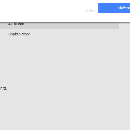
RNP-140UC4K30FZ03
Slažem
Odbiti
1 %
4.3 kOhm
Snažan otpor
iti.