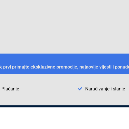
ek prvi primajte ekskluzivne promocije, najnovije vijesti i ponud
Plaćanje
Naručivanje i slanje
Otkrijte Conrad u BiH