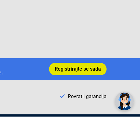
Registrirajte se sada
e.
✕
Trebate pomoć? Tu smo! 👋
Povrat i garancija
Conrad Newsletter