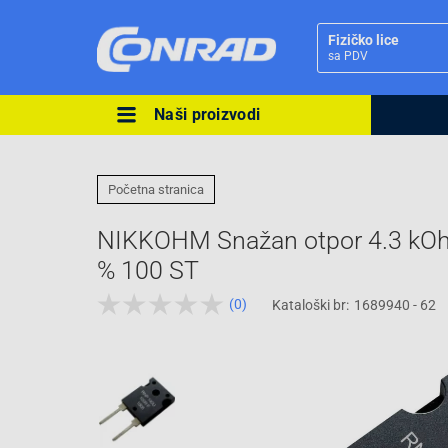
Fizičko lice
sa PDV
Naši proizvodi
Ova postavka prilagođava asorti
cijene vašim potrebama.
Početna stranica
NIKKOHM Snažan otpor 4.3 kOh
% 100 ST
(0)
Kataloški br:
1689940 - 62
Pravno lice