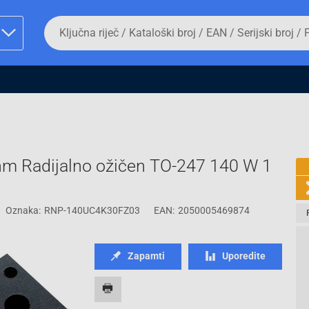
Da
biste
potražili
proizvod,
unesite
ključnu
man proizvoda i
riječ,
kataloški
broj,
EAN
ili
m Radijalno ožičen TO-247 140 W 1
serijski
broj
Oznaka:
RNP-140UC4K30FZ03
EAN:
2050005469874
Fizičko lice
Zapamti
Uporedite