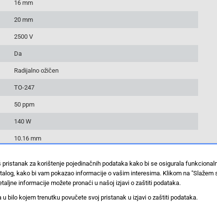
16 mm
20 mm
2500 V
Da
Radijalno ožičen
TO-247
50 ppm
140 W
10.16 mm
Da
š pristanak za korištenje pojedinačnih podataka kako bi se osigurala funkciona
100 ST
stalog, kako bi vam pokazao informacije o vašim interesima. Klikom na "Slažem 
taljne informacije možete pronaći u našoj izjavi o zaštiti podataka.
+175 °C
 bilo kojem trenutku povučete svoj pristanak u izjavi o zaštiti podataka.
-55 °C