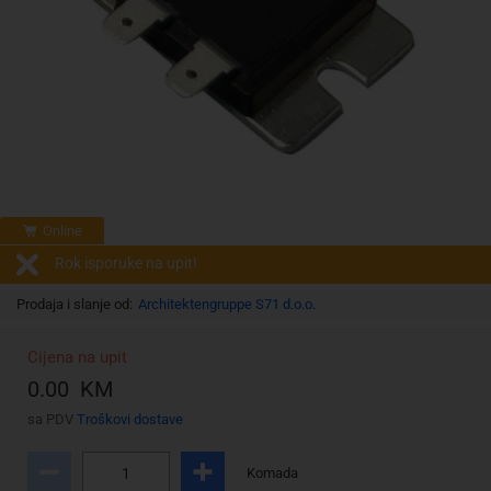
Online
Rok isporuke na upit!
Prodaja i slanje od:
Architektengruppe S71 d.o.o.
Cijena na upit
0.00 KM
sa PDV
Troškovi dostave
Komada