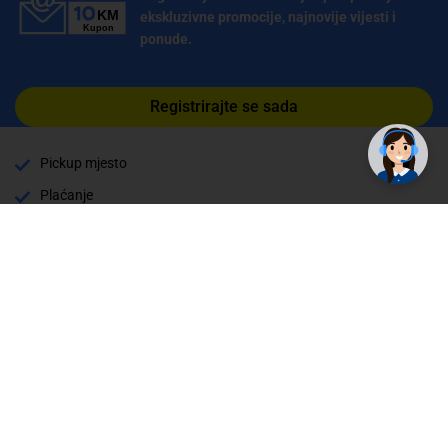
ekskluzivne promocije, najnovije vijesti i
ponude.
✕
Trebate pomoć? Tu smo! 👋
Registrirajte se sada
Pickup mjesto
Plaćanje
Naručivanje i slanje
Povrat i garancija
Način plaćanja