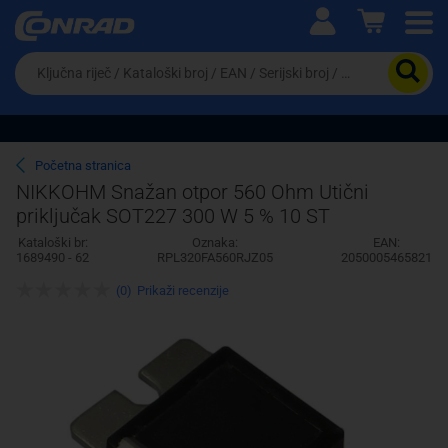
Ova postavka prilagođava asortiman proizvoda i
cijene vašim potrebama.
Da
biste
potražili
proizvod,
unesite
ključnu
Pravno lice
Fizičko lice
Početna stranica
riječ,
NIKKOHM Snažan otpor 560 Ohm Utični
kataloški
priključak SOT227 300 W 5 % 10 ST
broj,
EAN
Kataloški br:
Oznaka:
EAN:
ili
1689490 - 62
RPL320FA560RJZ05
2050005465821
serijski
broj
(0)
Prikaži recenzije