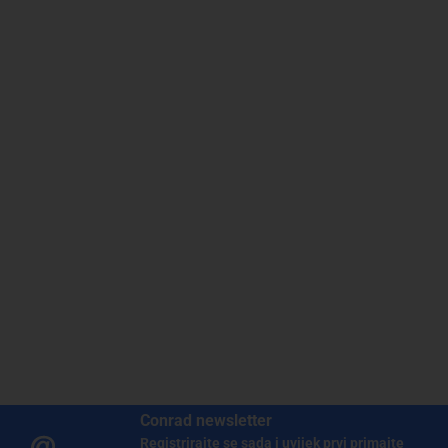
Conrad newsletter
Registrirajte se sada i uvijek prvi primajte