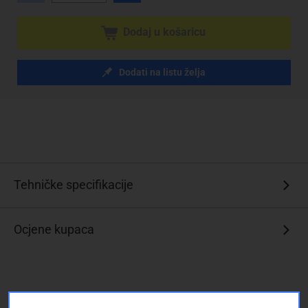
Dodaj u košaricu
Dodati na listu želja
Tehničke specifikacije
Ocjene kupaca