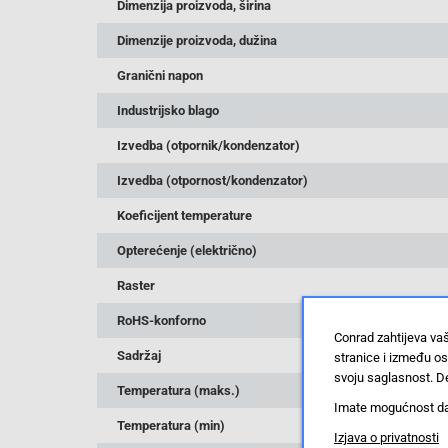
Dimenzija proizvoda, širina
Dimenzije proizvoda, dužina
Granični napon
Industrijsko blago
Izvedba (otpornik/kondenzator)
Izvedba (otpornost/kondenzator)
Koeficijent temperature
Opterećenje (električno)
Raster
RoHS-konforno
Conrad zahtijeva va
Sadržaj
stranice i između o
svoju saglasnost. De
Temperatura (maks.)
Imate mogućnost da u
Temperatura (min)
Izjava o privatnosti