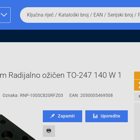
Da
biste
potražili
proizvod,
unesite
ključnu
man proizvoda i
riječ,
kataloški
broj,
EAN
ili
 Radijalno ožičen TO-247 140 W 1
serijski
broj
Oznaka:
RNP-100SC820RFZ03
EAN:
2050005469508
Fizičko lice
Zapamti
Uporedite