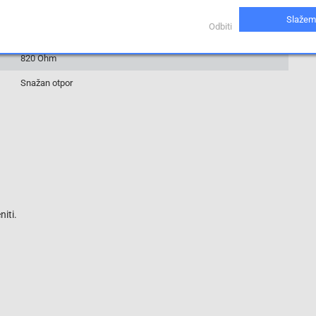
RNP-100SC820RFZ03
Slažem
Odbiti
1 %
820 Ohm
Snažan otpor
iti.