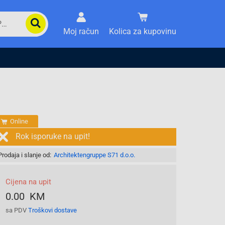
Moj račun
Kolica za kupovinu
Online
Rok isporuke na upit!
Prodaja i slanje od:
Architektengruppe S71 d.o.o.
Cijena na upit
0.00 KM
sa PDV
Troškovi dostave