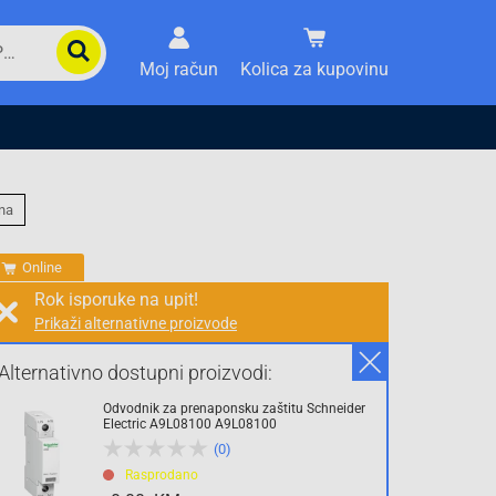
Moj račun
Kolica za kupovinu
na
Online
Rok isporuke na upit!
Prikaži alternativne proizvode
Prodaja i slanje od:
Architektengruppe S71 d.o.o.
Alternativno dostupni proizvodi:
Odvodnik za prenaponsku zaštitu Schneider
Cijena na upit
Electric A9L08100 A9L08100
(0)
0.00 KM
Rasprodano
sa PDV
Troškovi dostave