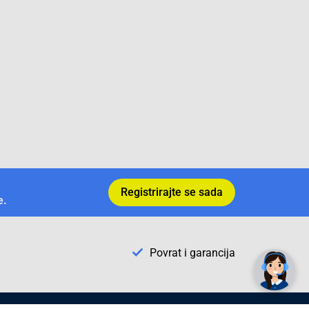
Registrirajte se sada
e.
✕
Trebate pomoć? Tu smo! 👋
Povrat i garancija