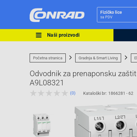
Fizičko lice
sa PDV
Naši proizvodi
Ova postavka prilagođava asorti
cijene vašim potrebama.
Početna stranica
Gradnja & Smart Living
E
Odvodnik za prenaponsku zaštit
A9L08321
(0)
Kataloški br:
1866281 - 62
Pravno lice