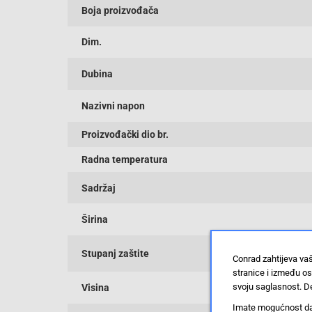
Boja proizvođača
Dim.
Dubina
Nazivni napon
Proizvođački dio br.
Radna temperatura
Sadržaj
Širina
Stupanj zaštite
Conrad zahtijeva va
stranice i između o
svoju saglasnost. De
Visina
Imate mogućnost da u