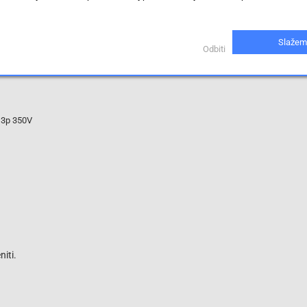
25 ns
prenaponska zaštita-odvodnik
Slažem
Odbiti
Prikaži proizvode sa istim vrijednostima
 3p 350V
iti.