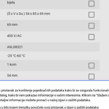
bijela
(Š x V x Du ) 54 x 85 x 69 mm
69 mm
400 V/AC
A9L08321
-25 °C-60 °C
1 kom
54 mm
IP20
š pristanak za korištenje pojedinačnih podataka kako bi se osigurala funkciona
IP40
stalog, kako bi vam pokazao informacije o vašim interesima. Klikom na "Slažem 
85 mm
taljne informacije možete pronaći u našoj izjavi o zaštiti podataka.
 bilo kojem trenutku povučete svoj pristanak u izjavi o zaštiti podataka.