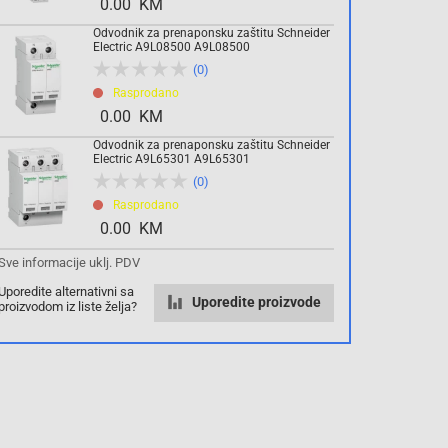
0.00 KM
Odvodnik za prenaponsku zaštitu Schneider
Komada
Electric A9L08500 A9L08500
(0)
Rasprodano
Dodaj u košaricu
0.00 KM
Odvodnik za prenaponsku zaštitu Schneider
Electric A9L65301 A9L65301
(0)
Rasprodano
0.00 KM
Sve informacije uklj. PDV
Uporedite alternativni sa
Uporedite proizvode
proizvodom iz liste želja?