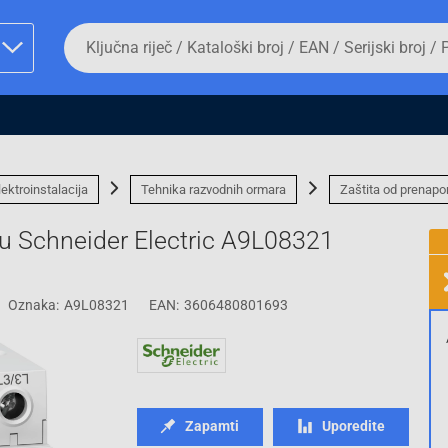
Da
biste
potražili
proizvod,
unesite
ključnu
man proizvoda i
riječ,
kataloški
broj,
lektroinstalacija
Tehnika razvodnih ormara
Zaštita od prenapo
EAN
ili
u Schneider Electric A9L08321
serijski
broj
Oznaka:
A9L08321
EAN:
3606480801693
Fizičko lice
Zapamti
Uporedite