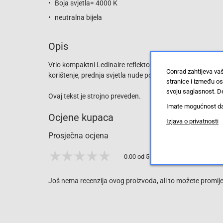
Boja svjetla= 4000 K
neutralna bijela
Opis
Vrlo kompaktni Ledinaire reflektori odlikuju se visokom u
Conrad zahtijeva va
korištenje, prednja svjetla nude pouzdano rješenje koje n
stranice i između o
svoju saglasnost. De
Ovaj tekst je strojno preveden.
Imate mogućnost da u
Ocjene kupaca
Izjava o privatnosti
Prosječna ocjena
0.00 od 5 zvjezdica
Još nema recenzija ovog proizvoda, ali to možete promijen