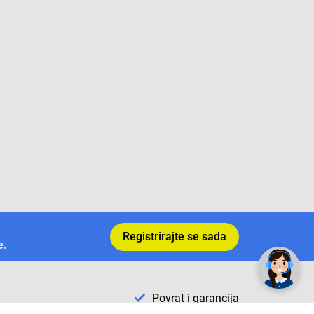
✕
Trebate pomoć? Tu smo! 👋
Registrirajte se sada
e.
Povrat i garancija