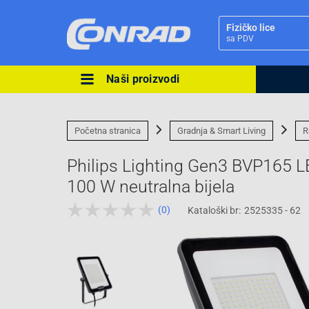
Fizičko lice
sa PDV
Naši proizvodi
Ova postavka prilagođava asorti
cijene vašim potrebama.
Početna stranica
Gradnja & Smart Living
R
Philips Lighting Gen3 BVP165 
100 W neutralna bijela
(0)
Kataloški br:
2525335 - 62
Pravno lice