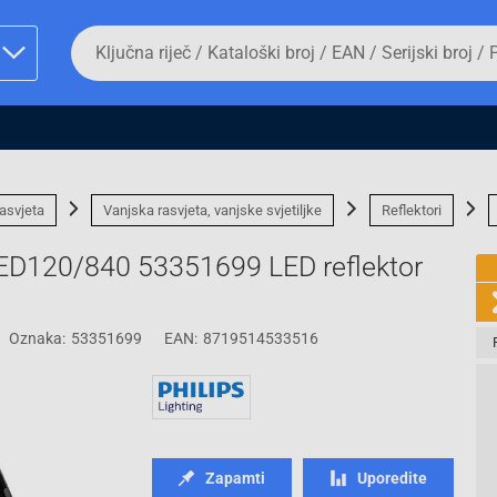
Da
biste
potražili
proizvod,
unesite
ključnu
man proizvoda i
riječ,
kataloški
broj,
asvjeta
Vanjska rasvjeta, vanjske svjetiljke
Reflektori
EAN
ili
LED120/840 53351699 LED reflektor
serijski
broj
Oznaka:
53351699
EAN:
8719514533516
Fizičko lice
Zapamti
Uporedite