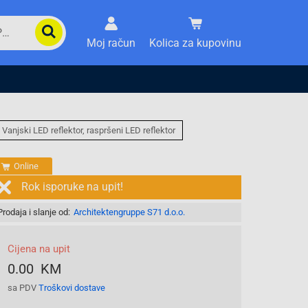
Moj račun
Kolica za kupovinu
Vanjski LED reflektor, raspršeni LED reflektor
Online
Rok isporuke na upit!
Prodaja i slanje od:
Architektengruppe S71 d.o.o.
Cijena na upit
0.00 KM
sa PDV
Troškovi dostave