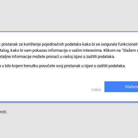
činkovitošću i niskim troškovima ulaganja. Osim što su laki za
š pristanak za korištenje pojedinačnih podataka kako bi se osigurala funkciona
e zahtijeva održavanje.
stalog, kako bi vam pokazao informacije o vašim interesima. Klikom na "Slažem 
taljne informacije možete pronaći u našoj izjavi o zaštiti podataka.
 bilo kojem trenutku povučete svoj pristanak u izjavi o zaštiti podataka.
Slažem
Odbiti
iti.