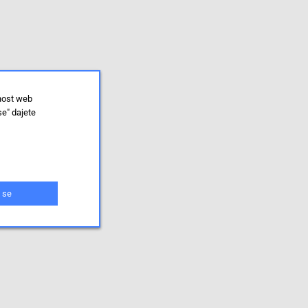
lnost web
se" dajete
 se