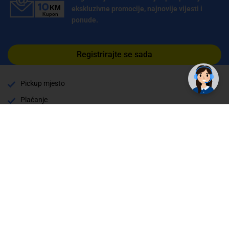
ekskluzivne promocije, najnovije vijesti i
ponude.
Registrirajte se sada
Pickup mjesto
Plaćanje
Naručivanje i slanje
Povrat i garancija
Način plaćanja