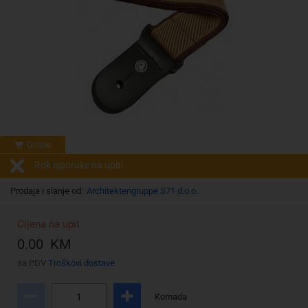
Online
Rok isporuke na upit!
Prodaja i slanje od:
Architektengruppe S71 d.o.o.
Cijena na upit
0.00 KM
sa PDV
Troškovi dostave
Komada