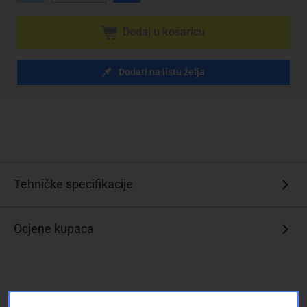
Dodaj u košaricu
Dodati na listu želja
Tehničke specifikacije
Ocjene kupaca