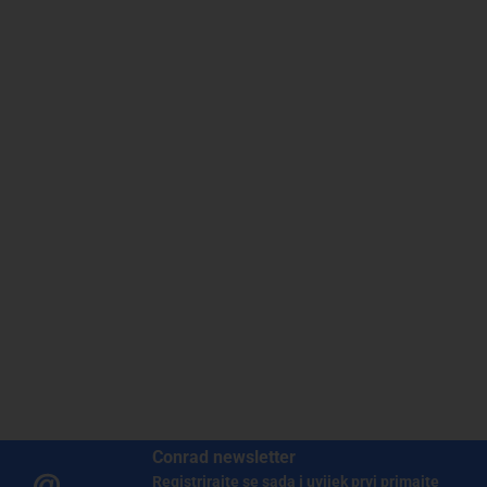
Conrad newsletter
Registrirajte se sada i uvijek prvi primajte