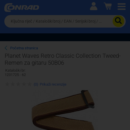
Ova postavka prilagođava asortiman proizvoda i
cijene vašim potrebama.
Da
biste
potražili
proizvod,
unesite
ključnu
Pravno lice
Fizičko lice
Početna stranica
riječ,
Planet Waves Retro Classic Collection Tweed-
kataloški
Remen za gitaru 50B06
broj,
EAN
Kataloški br:
ili
1231725 - 62
serijski
broj
(0)
Prikaži recenzije