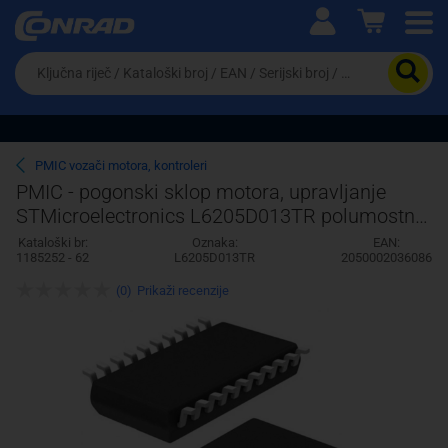
Ova postavka prilagođava asortiman proizvoda i
cijene vašim potrebama.
Da
biste
potražili
proizvod,
unesite
ključnu
Pravno lice
Fizičko lice
PMIC vozači motora, kontroleri
riječ,
PMIC - pogonski sklop motora, upravljanje
kataloški
STMicroelectronics L6205D013TR polumostni
broj,
EAN
(4) paralelni SOIC-20
Kataloški br:
Oznaka:
EAN:
ili
1185252 - 62
L6205D013TR
2050002036086
serijski
broj
(0)
Prikaži recenzije