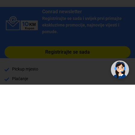
Conrad newsletter
Registrirajte se sada i uvijek prvi primajte
ekskluzivne promocije, najnovije vijesti i
ponude.
Registrirajte se sada
Pickup mjesto
Plaćanje
Naručivanje i slanje
Povrat i garancija
Način plaćanja