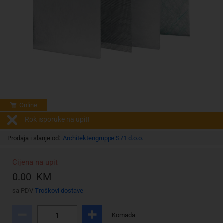
Online
Rok isporuke na upit!
Prodaja i slanje od:
Architektengruppe S71 d.o.o.
Cijena na upit
0.00 KM
sa PDV
Troškovi dostave
Komada