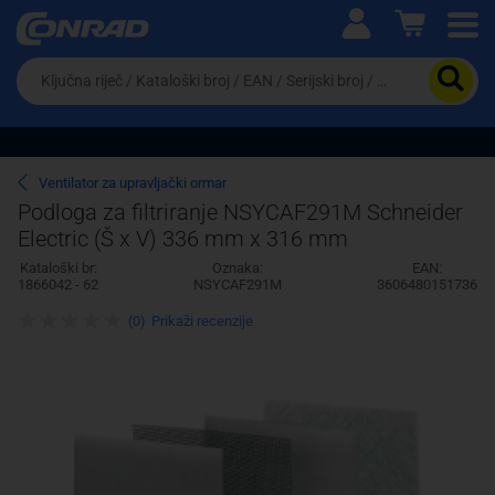
Ova postavka prilagođava asortiman proizvoda i
cijene vašim potrebama.
Da
biste
potražili
proizvod,
unesite
ključnu
Pravno lice
Fizičko lice
Ventilator za upravljački ormar
riječ,
Podloga za filtriranje NSYCAF291M Schneider
kataloški
Electric (Š x V) 336 mm x 316 mm
broj,
EAN
Kataloški br:
Oznaka:
EAN:
ili
1866042 - 62
NSYCAF291M
3606480151736
serijski
broj
(0)
Prikaži recenzije