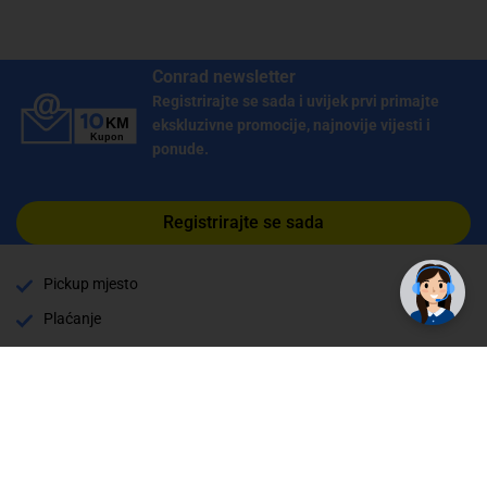
Conrad newsletter
Registrirajte se sada i uvijek prvi primajte
ekskluzivne promocije, najnovije vijesti i
ponude.
Registrirajte se sada
Pickup mjesto
Plaćanje
Naručivanje i slanje
Povrat i garancija
Način plaćanja