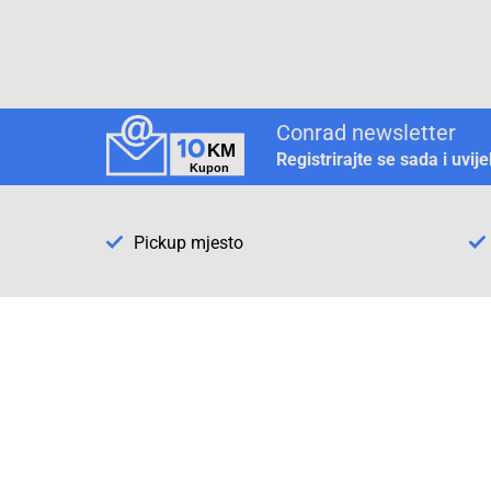
Conrad newsletter
Registrirajte se sada i uvij
Pickup mjesto
Način plaćanja
Pomoć
1. Rezerv
2. Popra