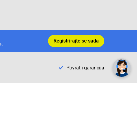
Registrirajte se sada
e.
✕
Trebate pomoć? Tu smo! 👋
Povrat i garancija
Conrad Newsletter
radno vrijeme
pon. - sub.: 9:00 - 21:00