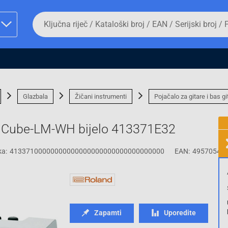
Da
biste
potražili
proizvod,
unesite
ključnu
man proizvoda i
riječ,
kataloški
broj,
Glazbala
Žičani instrumenti
Pojačalo za gitare i bas gi
EAN
ili
serijski
d Cube-LM-WH bijelo 413371E32
broj
a:
41337100000000000000000000000000000000
EAN:
49570545
Fizičko lice
Zapamti
Uporedite