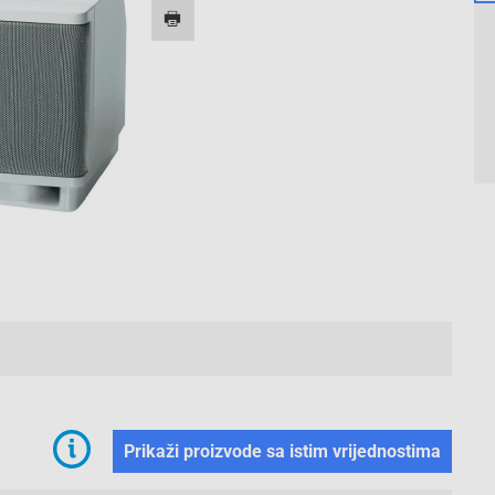
2/2
Prikaži proizvode sa istim vrijednostima