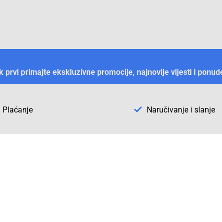
ek prvi primajte ekskluzivne promocije, najnovije vijesti i ponud
Plaćanje
Naručivanje i slanje
Otkrijte Conrad u BiH
ni dijelovi
O firmi Conrad
vka
Pickup mjesto u Sarajevu