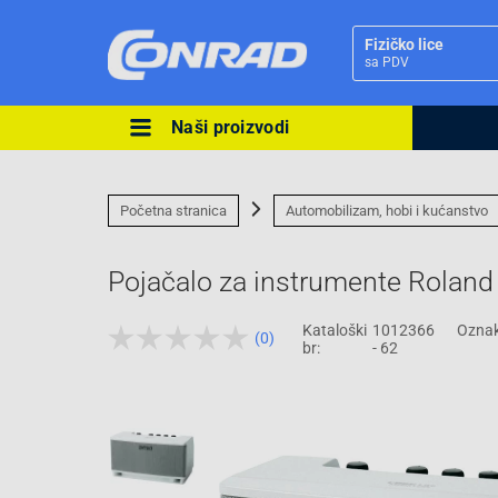
Fizičko lice
sa PDV
Naši proizvodi
Ova postavka prilagođava asorti
cijene vašim potrebama.
Početna stranica
Automobilizam, hobi i kućanstvo
Pojačalo za instrumente Rolan
Kataloški
1012366
Oznak
(0)
Pravno lice
br:
- 62