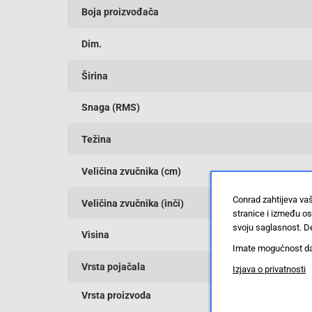
Boja proizvođača
Dim.
Širina
Snaga (RMS)
Težina
Veličina zvučnika (cm)
Conrad zahtijeva va
Veličina zvučnika (inči)
stranice i između o
svoju saglasnost. De
Visina
Imate mogućnost da u
Vrsta pojačala
Izjava o privatnosti
Vrsta proizvoda