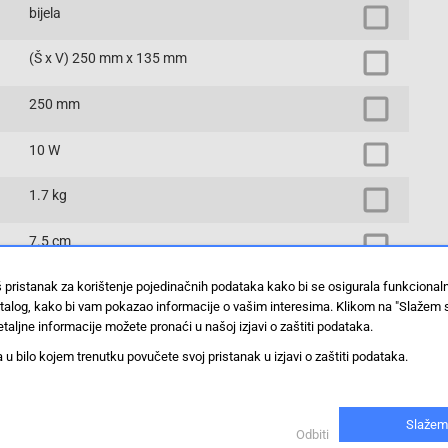
bijela
(Š x V) 250 mm x 135 mm
250 mm
10 W
1.7 kg
7.5 cm
3 inča
š pristanak za korištenje pojedinačnih podataka kako bi se osigurala funkciona
stalog, kako bi vam pokazao informacije o vašim interesima. Klikom na "Slažem 
taljne informacije možete pronaći u našoj izjavi o zaštiti podataka.
135 mm
 bilo kojem trenutku povučete svoj pristanak u izjavi o zaštiti podataka.
Tranzistor
Pojačalo za instrumente
Slažem
Odbiti