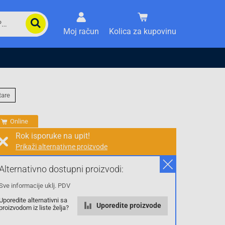
Moj račun
Kolica za kupovinu
tare
Online
Rok isporuke na upit!
Prikaži alternativne proizvode
03406
Prodaja i slanje od:
Architektengruppe S71 d.o.o.
Alternativno dostupni proizvodi:
Sve informacije uklj. PDV
Cijena na upit
Uporedite alternativni sa
0.00 KM
Uporedite proizvode
proizvodom iz liste želja?
sa PDV
Troškovi dostave