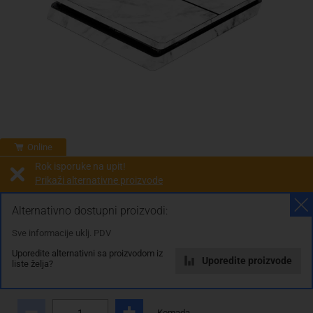
Online
Rok isporuke na upit!
Prikaži alternativne proizvode
Prodaja i slanje od:
Architektengruppe S71 d.o.o.
Alternativno dostupni proizvodi:
Sve informacije uklj. PDV
Cijena na upit
Uporedite alternativni sa proizvodom iz
0.00 KM
Uporedite proizvode
liste želja?
sa PDV
Troškovi dostave
Komada