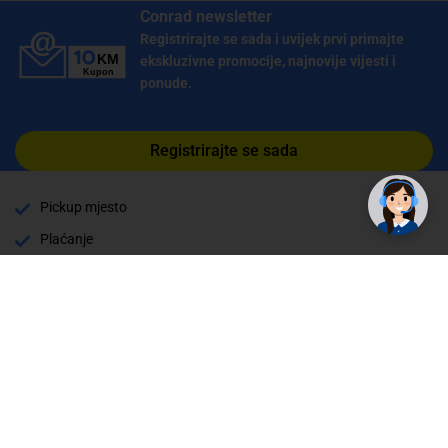
Conrad newsletter
Registrirajte se sada i uvijek prvi primajte
ekskluzivne promocije, najnovije vijesti i
ponude.
Registrirajte se sada
Pickup mjesto
Plaćanje
Naručivanje i slanje
Povrat i garancija
Način plaćanja