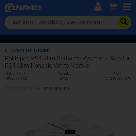
Ova postavka prilagođava asortiman proizvoda i
cijene vašim potrebama.
Da
biste
potražili
proizvod,
unesite
ključnu
Pravno lice
Fizičko lice
Oprema za Playstation
riječ,
Poklopac PS4 Slim Software Pyramide Skin für
kataloški
PS4 Slim Konsole White Marble
broj,
EAN
Kataloški br:
Oznaka:
EAN:
ili
1892076 - 62
97307
4012160973076
serijski
broj
(0)
Prikaži recenzije