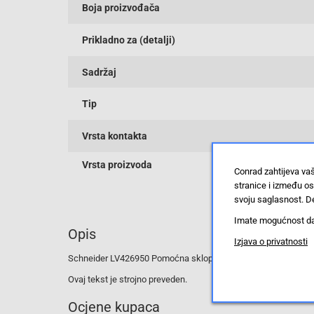
Boja proizvođača
Prikladno za (detalji)
Sadržaj
Tip
Vrsta kontakta
Vrsta proizvoda
Conrad zahtijeva va
stranice i između o
svoju saglasnost. De
Imate mogućnost da u
Opis
Izjava o privatnosti
Schneider LV426950 Pomoćna sklopka OF od.SD f.NSXm / Po
Ovaj tekst je strojno preveden.
Ocjene kupaca