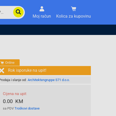
Moj račun
Kolica za kupovinu
Online
Rok isporuke na upit!
Prodaja i slanje od:
Architektengruppe S71 d.o.o.
Cijena na upit
0.00 KM
sa PDV
Troškovi dostave