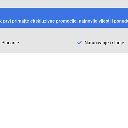
ek prvi primajte ekskluzivne promocije, najnovije vijesti i ponud
Plaćanje
Naručivanje i slanje
Otkrijte Conrad u BiH
ni dijelovi
O firmi Conrad
vka
Pickup mjesto u Sarajevu
acija
Kategorije A - Ž
Conrad obrazovni program