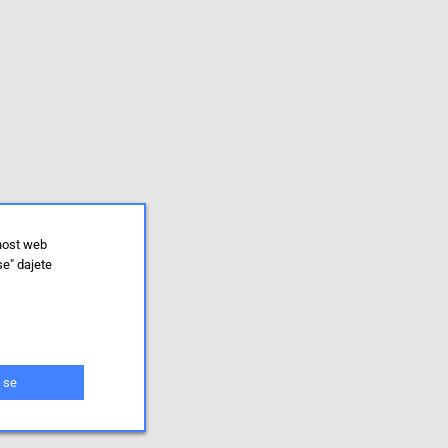
lnost web
se" dajete
 se