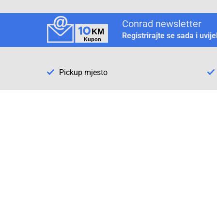
Conrad newsletter
Registrirajte se sada i uvij
Pickup mjesto
Način plaćanja
Pomoć
1. Rezerv
2. Popra
3. Kalibr
Cijene , uvjeti plaćanja