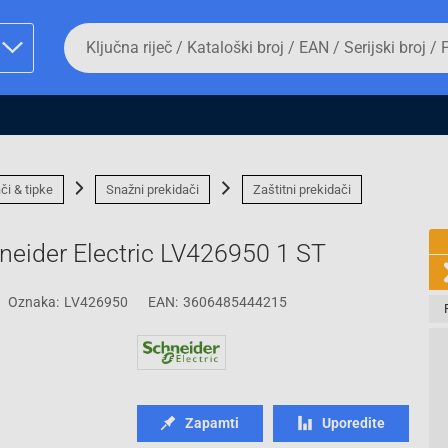
Da
biste
potražili
proizvod,
unesite
ključnu
man proizvoda i
riječ,
kataloški
broj,
či & tipke
Snažni prekidači
Zaštitni prekidači
EAN
ili
serijski
eider Electric LV426950 1 ST
broj
Oznaka:
LV426950
EAN:
3606485444215
Fizičko lice
Zapamti
Uporedite