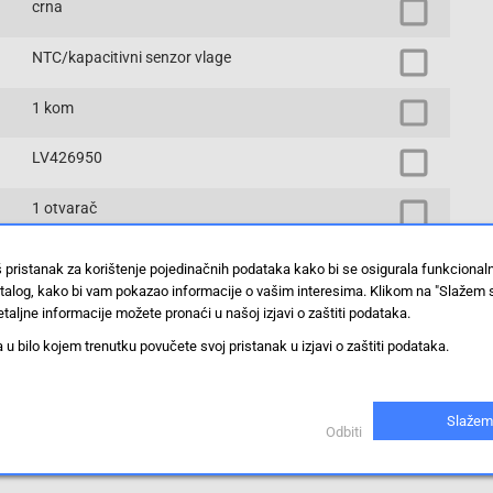
crna
NTC/kapacitivni senzor vlage
1 kom
LV426950
1 otvarač
pomoćni prekidač
š pristanak za korištenje pojedinačnih podataka kako bi se osigurala funkciona
stalog, kako bi vam pokazao informacije o vašim interesima. Klikom na "Slažem 
Prikaži proizvode sa istim vrijednostima
taljne informacije možete pronaći u našoj izjavi o zaštiti podataka.
 bilo kojem trenutku povučete svoj pristanak u izjavi o zaštiti podataka.
werpact B
Slažem
Odbiti