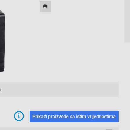
a
Prikaži proizvode sa istim vrijednostima