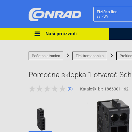
Fizičko lice
sa PDV
Naši proizvodi
Ova postavka prilagođava asorti
cijene vašim potrebama.
Početna stranica
Elektromehanika
Prekida
Pomoćna sklopka 1 otvarač Schn
(0)
Kataloški br:
1866301 - 62
Pravno lice