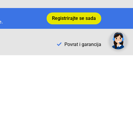
Registrirajte se sada
✕
e.
Trebate pomoć? Tu smo! 👋
Povrat i garancija
Conrad Newsletter
radno vrijeme
pon. - sub.: 9:00 - 21:00
nedjelja: neradna
tel. maloprodaja:+387 033 65 58 07
tel. veleprodaja:+387 033 71 23 90