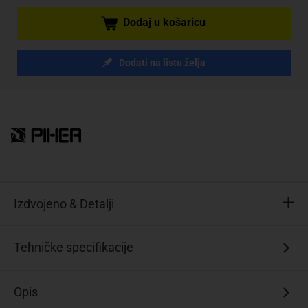
Dodaj u košaricu
Dodati na listu želja
Izdvojeno & Detalji
Tehničke specifikacije
5
kΩ
Opis
linearno