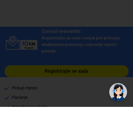
Conrad newsletter
Registrirajte se sada i uvijek prvi primajte
ekskluzivne promocije, najnovije vijesti i
ponude.
Registrirajte se sada
Pickup mjesto
Plaćanje
Naručivanje i slanje
Povrat i garancija