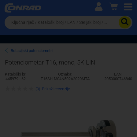
Ova postavka prilagođava asortiman proizvoda i
cijene vašim potrebama.
Da
biste
potražili
proizvod,
unesite
ključnu
Pravno lice
Fizičko lice
Rotacijski potenciometri
riječ,
kataloški
Potenciometar T16, mono, 5K LIN
broj,
EAN
Kataloški br:
Oznaka:
EAN:
ili
445979 - 62
T16SH-M04N502A2020MTA
2050000746840
serijski
broj
(0)
Prikaži recenzije