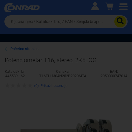
Ova postavka prilagođava asortiman proizvoda i
cijene vašim potrebama.
Da
biste
potražili
proizvod,
unesite
ključnu
Pravno lice
Fizičko lice
Početna stranica
riječ,
kataloški
Potenciometar T16, stereo, 2K5LOG
broj,
EAN
Kataloški br:
Oznaka:
EAN:
ili
445589 - 62
T16TH-M04N252B2020MTA
2050000747014
serijski
broj
(0)
Prikaži recenzije