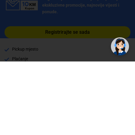
ekskluzivne promocije, najnovije vijesti i
ponude.
Registrirajte se sada
Pickup mjesto
Plaćanje
Naručivanje i slanje
Povrat i garancija
Način plaćanja