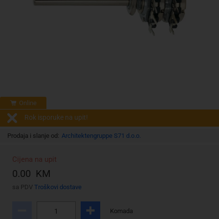
Online
Rok isporuke na upit!
Prodaja i slanje od:
Architektengruppe S71 d.o.o.
Cijena na upit
0.00 KM
sa PDV
Troškovi dostave
Komada