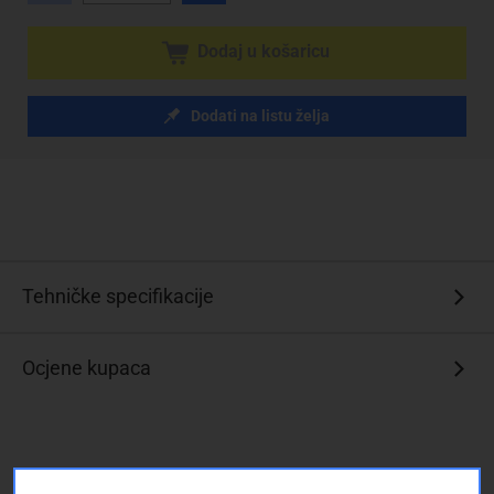
Dodaj u košaricu
Dodati na listu želja
Tehničke specifikacije
Ocjene kupaca