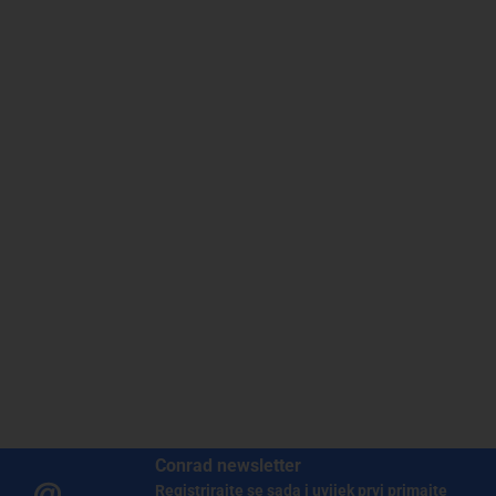
Conrad newsletter
Registrirajte se sada i uvijek prvi primajte