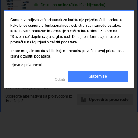
Ocjene kupaca
Dostupno online (Skladište: Njemačka)
140.00 KM
Conrad zahtijeva vaš pristanak za korištenje pojedinačnih podataka
TOOLCRAFT 6djelni set odvijača za radionicu
kako bi se osigurala funkcionalnost web stranice i između ostalog,
(0)
kako bi vam pokazao informacije o vašim interesima. Klikom na
Rasprodano
"Slažem se" dajete svoju saglasnost. Detaljne informacije možete
53.90 KM
pronaći u našoj izjavi o zaštiti podataka.
Imate mogućnost da u bilo kojem trenutku povučete svoj pristanak u
Radionica Komplet odvijača 6-dijelni Bahco Ergo Ravni
prorez, Križni Phillips
izjavi o zaštiti podataka.
(0)
Izjava o privatnosti
Dostupno online (Skladište: Njemačka)
88.50 KM
Slažem se
Odbiti
Sve informacije uklj. PDV
Uporedite alternativni sa proizvodom iz
Uporedite proizvode
liste želja?