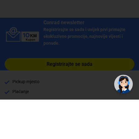
Conrad newsletter
Registrirajte se sada i uvijek prvi primajte
ekskluzivne promocije, najnovije vijesti i
ponude.
Registrirajte se sada
✕
Trebate pomoć? Tu smo! 👋
Pickup mjesto
Plaćanje
Naručivanje i slanje
Povrat i garancija
Način plaćanja