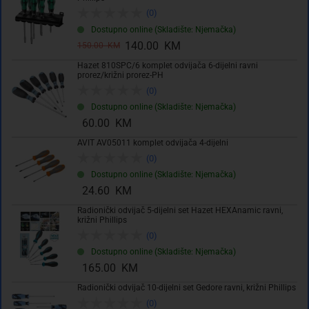
(0)
Dodaj u košaricu
Dostupno online (Skladište: Njemačka)
140.00 KM
150.00 KM
Hazet 810SPC/6 komplet odvijača 6-dijelni ravni
Dodati na listu želja
prorez/križni prorez-PH
(0)
Dostupno online (Skladište: Njemačka)
60.00 KM
AVIT AV05011 komplet odvijača 4-dijelni
(0)
Dostupno online (Skladište: Njemačka)
24.60 KM
Radionički odvijač 5-dijelni set Hazet HEXAnamic ravni,
Tehničke specifikacije
križni Phillips
(0)
Dostupno online (Skladište: Njemačka)
Opis
165.00 KM
Radionički odvijač 10-dijelni set Gedore ravni, križni Phillips
(0)