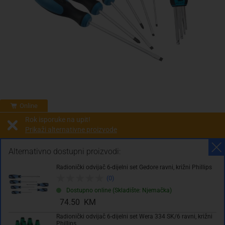
Online
Rok isporuke na upit!
Prikaži alternativne proizvode
Prodaja i slanje od:
Architektengruppe S71 d.o.o.
Alternativno dostupni proizvodi:
Radionički odvijač 6-dijelni set Gedore ravni, križni Phillips
205.00 KM
(0)
sa PDV
Troškovi dostave
Dostupno online (Skladište: Njemačka)
74.50 KM
Komada
Radionički odvijač 6-dijelni set Wera 334 SK/6 ravni, križni
Phillips