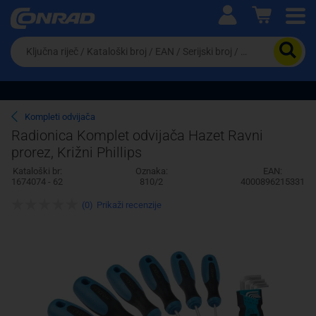
Ova postavka prilagođava asortiman proizvoda i
cijene vašim potrebama.
Da
biste
potražili
proizvod,
unesite
ključnu
Pravno lice
Fizičko lice
Kompleti odvijača
riječ,
Radionica Komplet odvijača Hazet Ravni
kataloški
prorez, Križni Phillips
broj,
EAN
Kataloški br:
Oznaka:
EAN:
ili
1674074 - 62
810/2
4000896215331
serijski
broj
(0)
Prikaži recenzije