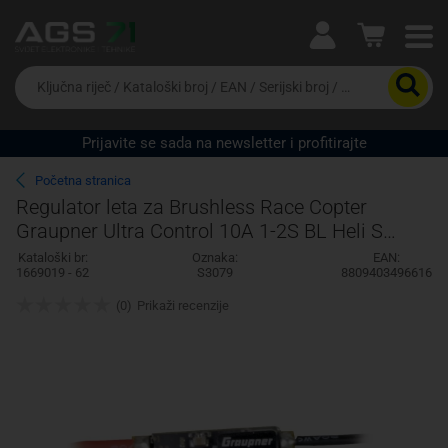
Ova postavka prilagođava asortiman proizvoda i
cijene vašim potrebama.
Da
biste
potražili
proizvod,
Prijavite se sada na newsletter i profitirajte
unesite
Pravno lice
Fizičko lice
ključnu
Početna stranica
riječ,
Regulator leta za Brushless Race Copter
kataloški
Graupner Ultra Control 10A 1-2S BL Heli S
broj,
EAN
Opteretivost (maks.): 10 A
Kataloški br:
Oznaka:
EAN:
ili
1669019 - 62
S3079
8809403496616
serijski
broj
(0)
Prikaži recenzije