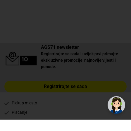
AGS71 newsletter
Registrirajte se sada i uvijek prvi primajte
ekskluzivne promocije, najnovije vijesti i
ponude.
Registrirajte se sada
✕
Trebate pomoć? Tu smo! 👋
Pickup mjesto
Plaćanje
Naručivanje i slanje