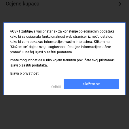
Ocjene kupaca
AGS71 zahtijeva vaš pristanak za korištenje pojedinačnih podataka
kako bi se osigurala funkcionalnost web stranice i između ostalog,
kako bi vam pokazao informacije o vašim interesima. Klikom na
"Slažem se" dajete svoju saglasnost. Detaljne informacije možete
pronaći u našoj izjavi o zaštiti podataka.
Imate mogućnost da u bilo kojem trenutku povučete svoj pristanak u
izjavi o zaštiti podataka.
Izjava o privatnosti
Slažem se
Odbiti