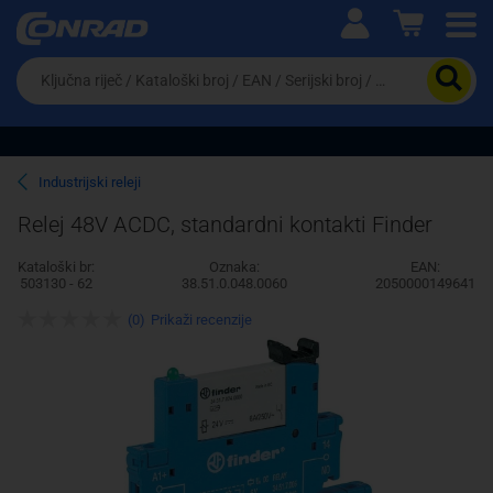
Ova postavka prilagođava asortiman proizvoda i
cijene vašim potrebama.
Da
biste
potražili
proizvod,
unesite
ključnu
Pravno lice
Fizičko lice
Industrijski releji
riječ,
kataloški
Relej 48V ACDC, standardni kontakti Finder
broj,
EAN
Kataloški br:
Oznaka:
EAN:
ili
503130 - 62
38.51.0.048.0060
2050000149641
serijski
broj
(0)
Prikaži recenzije