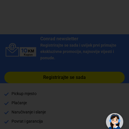
Conrad newsletter
Registrirajte se sada i uvijek prvi primajte
ekskluzivne promocije, najnovije vijesti i
ponude.
Registrirajte se sada
Pickup mjesto
Plaćanje
✕
Trebate pomoć? Tu smo! 👋
Naručivanje i slanje
Povrat i garancija