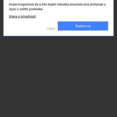
o 21.08.2026
o 21.08.2026
o 21.08.2026
Imate mogućnost da u bilo kojem trenutku povučete svoj pristanak u
izjavi o zaštiti podataka.
52.00 KM
52.00 KM
52.00
Izjava o privatnosti
Slažem se
Odbiti