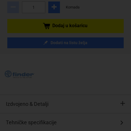
Komada
Dodaj u košaricu
Dodati na listu želja
Izdvojeno & Detalji
Širina
Tehničke specifikacije
samo