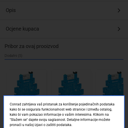
6,2
mm.
Opis
Ocjene kupaca
Pribor za ovaj prooizvod
Dodatni (5)
Relej 48V ACDC,
Relej 48V ACDC,
Relej 48V ACDC,
Conrad zahtijeva vaš pristanak za korištenje pojedinačnih podataka
standardni kontakti
standardni kontakti
standardni kontakt
Finder
Finder
Finder
kako bi se osigurala funkcionalnost web stranice i između ostalog,
Conrad Electronic SE
Conrad Electronic SE
Conrad Electronic 
kako bi vam pokazao informacije o vašim interesima. Klikom na
Dostupno online
Dostupno online
Dostupno online
"Slažem se" dajete svoju saglasnost. Detaljne informacije možete
Dostava: 15.08.2026 d
Dostava: 15.08.2026 d
Dostava: 15.08.202
pronaći u našoj izjavi o zaštiti podataka.