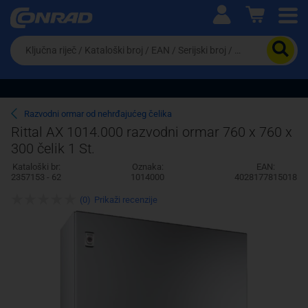
Ova postavka prilagođava asortiman proizvoda i
cijene vašim potrebama.
Da
biste
potražili
proizvod,
unesite
ključnu
Pravno lice
Fizičko lice
Razvodni ormar od nehrđajućeg čelika
riječ,
Rittal AX 1014.000 razvodni ormar 760 x 760 x
kataloški
300 čelik 1 St.
broj,
EAN
Kataloški br:
Oznaka:
EAN:
ili
2357153 - 62
1014000
4028177815018
serijski
broj
(0)
Prikaži recenzije