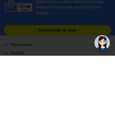
Registrirajte se sada i uvijek prvi primajte
ekskluzivne promocije, najnovije vijesti i
ponude.
✕
Trebate pomoć? Tu smo! 👋
Registrirajte se sada
Pickup mjesto
Plaćanje
Naručivanje i slanje
Povrat i garancija
Način plaćanja