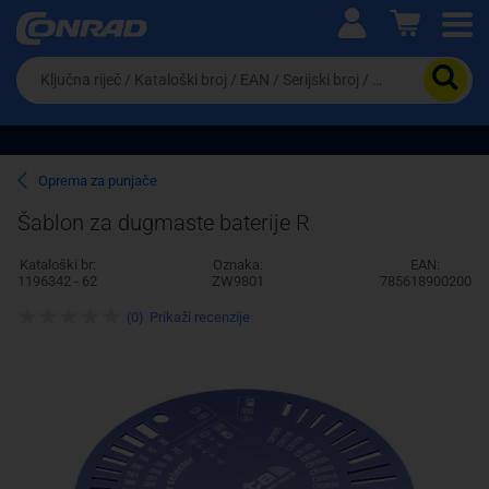
Ova postavka prilagođava asortiman proizvoda i
cijene vašim potrebama.
Da
biste
potražili
proizvod,
unesite
ključnu
Pravno lice
Fizičko lice
Oprema za punjače
riječ,
kataloški
Šablon za dugmaste baterije R
broj,
EAN
Kataloški br:
Oznaka:
EAN:
ili
1196342 - 62
ZW9801
785618900200
serijski
broj
(0)
Prikaži recenzije