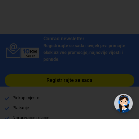
Conrad newsletter
Registrirajte se sada i uvijek prvi primajte
ekskluzivne promocije, najnovije vijesti i
ponude.
Registrirajte se sada
✕
Trebate pomoć? Tu smo! 👋
Pickup mjesto
Plaćanje
Naručivanje i slanje
Povrat i garancija