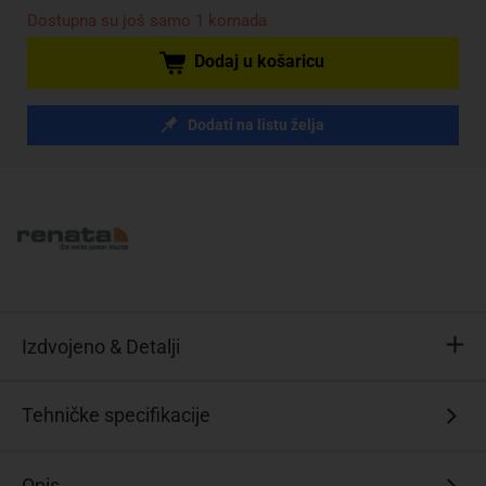
Dostupna su još samo 1 komada
Dodaj u košaricu
Dodati na listu želja
Izdvojeno & Detalji
41
Tehničke specifikacije
test
rezova
Opis
Ušica