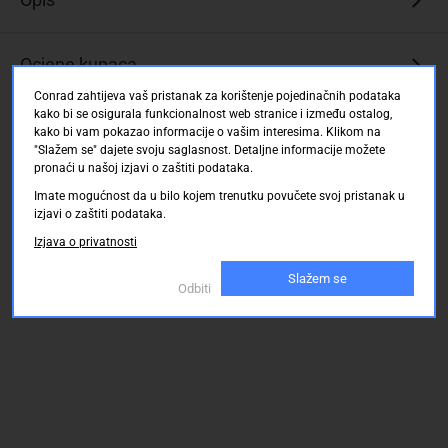
za
vješanje
Ocjene kupaca
ili
pričvršćivanje
Conrad zahtijeva vaš pristanak za korištenje pojedinačnih podataka
kako bi se osigurala funkcionalnost web stranice i između ostalog,
kako bi vam pokazao informacije o vašim interesima. Klikom na
"Slažem se" dajete svoju saglasnost. Detaljne informacije možete
pronaći u našoj izjavi o zaštiti podataka.
Imate mogućnost da u bilo kojem trenutku povučete svoj pristanak u
izjavi o zaštiti podataka.
Izjava o privatnosti
Slažem se
Odbiti