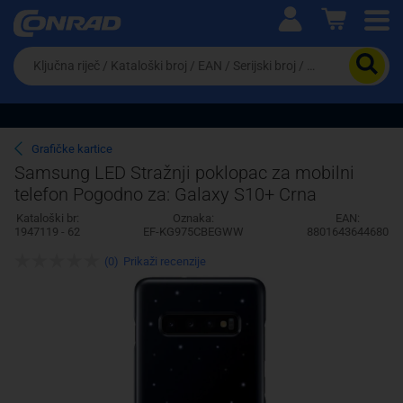
Ova postavka prilagođava asortiman proizvoda i
cijene vašim potrebama.
Da
biste
potražili
proizvod,
unesite
ključnu
Pravno lice
Fizičko lice
Grafičke kartice
riječ,
Samsung LED Stražnji poklopac za mobilni
kataloški
telefon Pogodno za: Galaxy S10+ Crna
broj,
EAN
Kataloški br:
Oznaka:
EAN:
ili
1947119 - 62
EF-KG975CBEGWW
8801643644680
serijski
broj
(0)
Prikaži recenzije