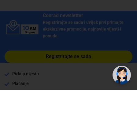
Conrad newsletter
Registrirajte se sada i uvijek prvi primajte
ekskluzivne promocije, najnovije vijesti i
ponude.
✕
Registrirajte se sada
Trebate pomoć? Tu smo! 👋
Pickup mjesto
Plaćanje
Naručivanje i slanje
Povrat i garancija
Način plaćanja