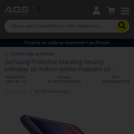
Ova postavka prilagođava asortiman proizvoda i
cijene vašim potrebama.
Da
biste
potražili
proizvod,
Prijavite se sada na newsletter i profitirajte
unesite
Pravno lice
Fizičko lice
ključnu
Zaštitne folije za mobitele
riječ,
Samsung Protective Standing Stražnji
kataloški
poklopac za mobilni telefon Pogodno za:
broj,
EAN
Galaxy S10 Crna
Kataloški br:
Oznaka:
EAN:
ili
1947140 - 62
EF-RG973CBEGWW
8801643641672
serijski
broj
(0)
Prikaži recenzije