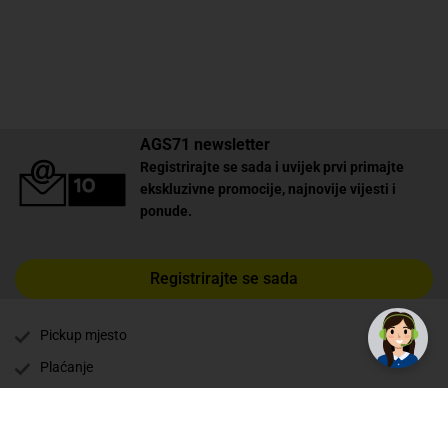
AGS71 newsletter
Registrirajte se sada i uvijek prvi primajte
ekskluzivne promocije, najnovije vijesti i
ponude.
✕
Registrirajte se sada
Trebate pomoć? Tu smo! 👋
Pickup mjesto
Plaćanje
Naručivanje i slanje
Povrat i garancija