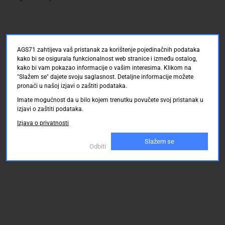
AGS71 zahtijeva vaš pristanak za korištenje pojedinačnih podataka
kako bi se osigurala funkcionalnost web stranice i između ostalog,
kako bi vam pokazao informacije o vašim interesima. Klikom na
"Slažem se" dajete svoju saglasnost. Detaljne informacije možete
pronaći u našoj izjavi o zaštiti podataka.
Imate mogućnost da u bilo kojem trenutku povučete svoj pristanak u
izjavi o zaštiti podataka.
Izjava o privatnosti
Slažem se
Odbiti