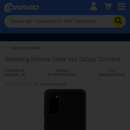
Ova postavka prilagođava asortiman proizvoda i
cijene vašim potrebama.
Da
biste
potražili
proizvod,
unesite
ključnu
Pravno lice
Fizičko lice
Futrole za mobitele
riječ,
kataloški
Samsung Silicone Cover etui Galaxy S20 crna
broj,
EAN
Kataloški br:
Oznaka:
EAN:
ili
2238040 - 62
EF-PG980TBEGEU
8806090267246
serijski
broj
(0)
Prikaži recenzije