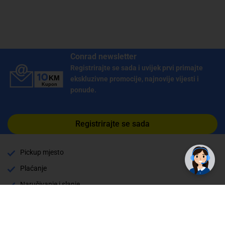
Conrad newsletter
Registrirajte se sada i uvijek prvi primajte
ekskluzivne promocije, najnovije vijesti i
ponude.
Registrirajte se sada
Pickup mjesto
Plaćanje
Naručivanje i slanje
Povrat i garancija