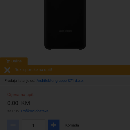
Online
Rok isporuke na upit!
Prodaja i slanje od:
Architektengruppe S71 d.o.o.
Cijena na upit
0.00 KM
sa PDV
Troškovi dostave
Komada