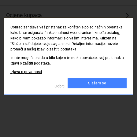
mat
i
Ocjene kupaca
glatkom
dizajnu
Conrad zahtijeva vaš pristanak za korištenje pojedinačnih podataka
kako bi se osigurala funkcionalnost web stranice i između ostalog,
Tanak
kako bi vam pokazao informacije o vašim interesima. Klikom na
i
"Slažem se" dajete svoju saglasnost. Detaljne informacije možete
praktičan
pronaći u našoj izjavi o zaštiti podataka.
poklopac
Imate mogućnost da u bilo kojem trenutku povučete svoj pristanak u
Zaštita
izjavi o zaštiti podataka.
okvira
Izjava o privatnosti
i
leđa
Slažem se
Odbiti
od
ogrebotina
i
udaraca