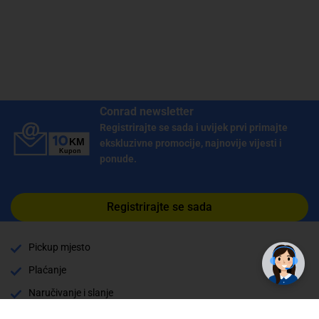
Conrad newsletter
Registrirajte se sada i uvijek prvi primajte
ekskluzivne promocije, najnovije vijesti i
ponude.
Registrirajte se sada
Pickup mjesto
Plaćanje
Naručivanje i slanje
Povrat i garancija