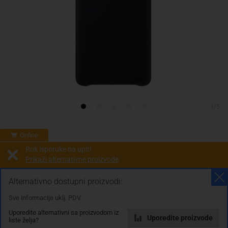
1/5
Online
Rok isporuke na upit!
Prikaži alternativne proizvode
Prodaja i slanje od:
Architektengruppe S71 d.o.o.
Alternativno dostupni proizvodi:
Sve informacije uklj. PDV
Cijena na upit
Uporedite alternativni sa proizvodom iz
0.00 KM
Uporedite proizvode
liste želja?