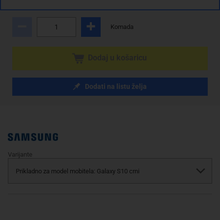
sa PDV
Troškovi dostave
Komada
Dodaj u košaricu
Dodati na listu želja
Varijante