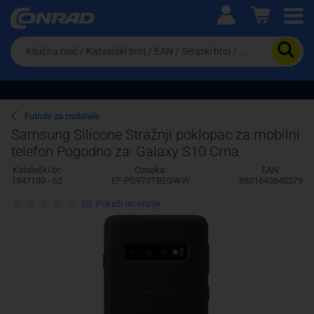
Ova postavka prilagođava asortiman proizvoda i
cijene vašim potrebama.
Da
biste
potražili
proizvod,
unesite
ključnu
Pravno lice
Fizičko lice
Futrole za mobitele
riječ,
Samsung Silicone Stražnji poklopac za mobilni
kataloški
telefon Pogodno za: Galaxy S10 Crna
broj,
EAN
Kataloški br:
Oznaka:
EAN:
ili
1947130 - 62
EF-PG973TBEGWW
8801643640279
serijski
broj
(0)
Prikaži recenzije