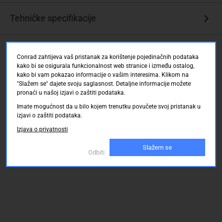
Tehničke specifikacije
Ocjene kupaca
Conrad zahtijeva vaš pristanak za korištenje pojedinačnih podataka
kako bi se osigurala funkcionalnost web stranice i između ostalog,
kako bi vam pokazao informacije o vašim interesima. Klikom na
"Slažem se" dajete svoju saglasnost. Detaljne informacije možete
pronaći u našoj izjavi o zaštiti podataka.
Imate mogućnost da u bilo kojem trenutku povučete svoj pristanak u
izjavi o zaštiti podataka.
Izjava o privatnosti
Slažem se
Odbiti