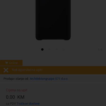
1/4
Online
Rok isporuke na upit!
Prodaja i slanje od:
Architektengruppe S71 d.o.o.
Cijena na upit
0.00 KM
sa PDV
Troškovi dostave