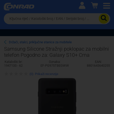
Ova postavka prilagođava asortiman proizvoda i
cijene vašim potrebama.
Da
biste
potražili
proizvod,
unesite
ključnu
Pravno lice
Fizičko lice
Držači, stalci, priključne stanice za mobitele
riječ,
Samsung Silicone Stražnji poklopac za mobilni
kataloški
telefon Pogodno za: Galaxy S10+ Crna
broj,
EAN
Kataloški br:
Oznaka:
EAN:
ili
1947133 - 62
EF-PG975TBEGWW
8801643640255
serijski
broj
(0)
Prikaži recenzije