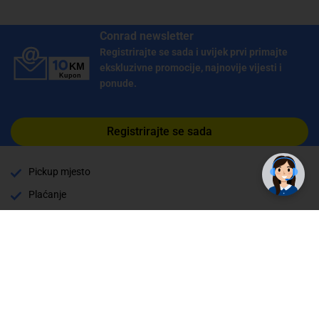
Conrad newsletter
Registrirajte se sada i uvijek prvi primajte
ekskluzivne promocije, najnovije vijesti i
ponude.
Registrirajte se sada
Pickup mjesto
Plaćanje
Naručivanje i slanje
Povrat i garancija
Način plaćanja