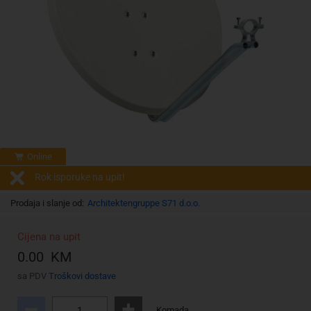
Online
Rok isporuke na upit!
Prodaja i slanje od:
Architektengruppe S71 d.o.o.
Cijena na upit
0.00 KM
sa PDV
Troškovi dostave
Komada