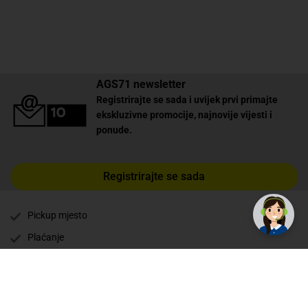
AGS71 newsletter
Registrirajte se sada i uvijek prvi primajte
ekskluzivne promocije, najnovije vijesti i
ponude.
Registrirajte se sada
Pickup mjesto
Plaćanje
Naručivanje i slanje
Povrat i garancija