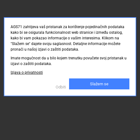
AGS71 zahtijeva vaš pristanak za korištenje pojedinačnih podataka
kako bi se osigurala funkcionalnost web stranice i između ostalog,
kako bi vam pokazao informacije o vašim interesima. Klikom na
"Slažem se" dajete svoju saglasnost. Detaljne informacije možete
pronaći u našoj izjavi o zaštiti podataka.
Imate mogućnost da u bilo kojem trenutku povučete svoj pristanak u
izjavi o zaštiti podataka.
Izjava o privatnosti
Slažem se
Odbiti