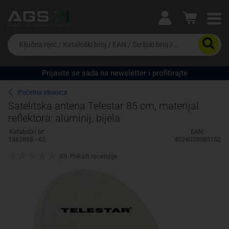
Ova postavka prilagođava asortiman proizvoda i
cijene vašim potrebama.
Da
biste
potražili
proizvod,
Prijavite se sada na newsletter i profitirajte
unesite
Pravno lice
Fizičko lice
ključnu
Početna stranica
riječ,
Satelitska antena Telestar 85 cm, materijal
kataloški
reflektora: aluminij, bijela
broj,
EAN
Kataloški br:
EAN:
ili
1362868 - 62
4024035985152
serijski
broj
(0)
Prikaži recenzije