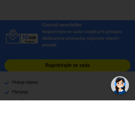
Conrad newsletter
Registrirajte se sada i uvijek prvi primajte
ekskluzivne promocije, najnovije vijesti i
ponude.
Registrirajte se sada
Pickup mjesto
Plaćanje
Naručivanje i slanje
Povrat i garancija
Način plaćanja