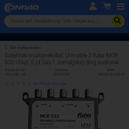
Ova postavka prilagođava asortiman proizvoda i
cijene vašim potrebama.
Da
biste
potražili
proizvod,
unesite
ključnu
Pravno lice
Fizičko lice
SAT multiprekidači
riječ,
Satelitski multiprekidač Unicable 2 fuba MCR
kataloški
532 Ulazi: 5 (4 Sat/1 zemaljske) Broj sudionika:
broj,
EAN
32
Kataloški br:
Oznaka:
EAN:
ili
1561440 - 62
22010152
4050414334815
serijski
broj
(0)
Prikaži recenzije