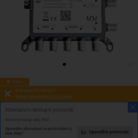
1/2
Online
Rok isporuke na upit!
Prikaži alternativne proizvode
Prodaja i slanje od:
Architektengruppe S71 d.o.o.
Alternativno dostupni proizvodi:
Sve informacije uklj. PDV
Cijena na upit
Uporedite alternativni sa proizvodom iz
0.00 KM
Uporedite proizvode
liste želja?