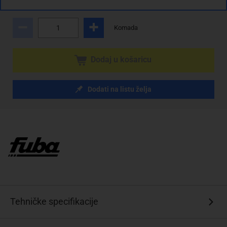
sa PDV
Troškovi dostave
Komada
Dodaj u košaricu
Dodati na listu želja
Tehničke specifikacije