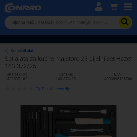
Ova postavka prilagođava asortiman proizvoda i
cijene vašim potrebama.
Da
biste
potražili
proizvod,
unesite
ključnu
Pravno lice
Fizičko lice
Kompleti alata
riječ,
Set alata za kućne majstore 25-dijelni set Hazet
kataloški
163-372/25
broj,
EAN
Kataloški br:
Oznaka:
EAN:
ili
1422507 - 62
163-372/25
4000896196760
serijski
broj
(0)
Prikaži recenzije