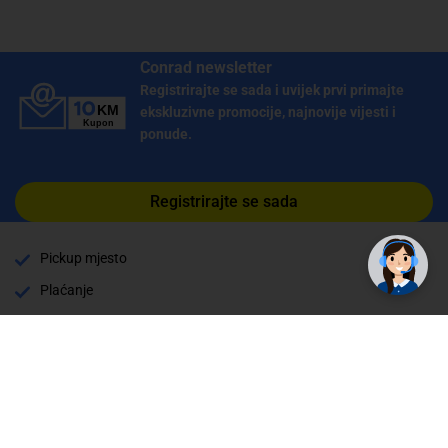
Conrad newsletter
Registrirajte se sada i uvijek prvi primajte
ekskluzivne promocije, najnovije vijesti i
ponude.
Registrirajte se sada
Pickup mjesto
Plaćanje
Naručivanje i slanje
Povrat i garancija
Način plaćanja