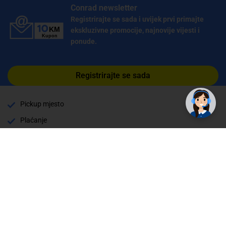
Conrad newsletter
Registrirajte se sada i uvijek prvi primajte
ekskluzivne promocije, najnovije vijesti i
ponude.
Registrirajte se sada
Pickup mjesto
Plaćanje
Naručivanje i slanje
Povrat i garancija
Način plaćanja