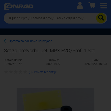
Ova postavka prilagođava asortiman proizvoda i
cijene vašim potrebama.
Da
biste
potražili
proizvod,
unesite
ključnu
Pravno lice
Fizičko lice
Oprema za daljinske upravljače
riječ,
kataloški
Set za pretvorbu Jeti MPX EVO/Profi 1 Set
broj,
EAN
Kataloški br:
Oznaka:
EAN:
ili
1976262 - 62
80001409
4250320216193
serijski
broj
(0)
Prikaži recenzije