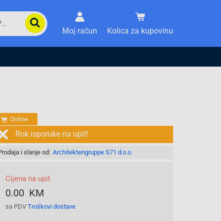
Moj račun
Kolica za kupovinu
Online
Rok isporuke na upit!
Prodaja i slanje od:
Architektengruppe S71 d.o.o.
Cijena na upit
0.00 KM
sa PDV
Troškovi dostave