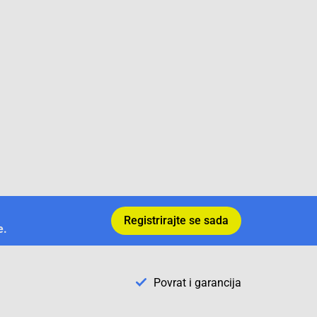
Registrirajte se sada
e.
Povrat i garancija
✕
Trebate pomoć? Tu smo! 👋