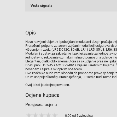
Vrsta signala
Opis
Novo razvijeni objektiv i poboljšani modularni dizajn pružaju svij
Prerađeni, potpuno zatvoreni zujčani modul koji osigurava viso
višesmjerni zvuk. (LR5 DC12C: 80 dB, LR4 i LR5: 85 dB, LR6: 88
Modularni sustav za zakretanje i zaključavanje za jednostavno
jednostavno rukovanje uz maksimalnu otpornost na udarce i va
Elegantan, glatki oblik (nema utora za skupljanje prašine i prlj
Dostupno u DC24V i AC100-240V s bijelim i srebrnim bojama. Če
nosačem i šipka s sklopivim nosačem.
Ove značajke nude vam slobodu da pronađete pravo rješenje za v
Osim unaprijed konfiguriranih rješenja, LR serija nudi razne in
Ovaj tekst je strojno preveden.
Ocjene kupaca
Prosječna ocjena
0.00 od 5 zvjezdica