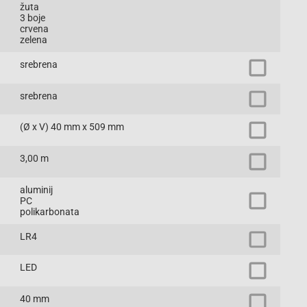
žuta
3 boje
crvena
zelena
srebrena
srebrena
(Ø x V) 40 mm x 509 mm
3,00 m
aluminij
PC
polikarbonata
LR4
LED
40 mm