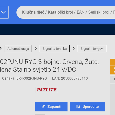
Da
biste
potražili
proizvod,
unesite
ključnu
man proizvoda i
riječ,
kataloški
broj,
Automatizacija
Signalna tehnika
Signalni tornjevi
EAN
ili
-302PJNU-RYG 3-bojno, Crvena, Žuta,
serijski
broj
lena Stalno svjetlo 24 V/DC
Oznaka:
LR4-302PJNU-RYG
EAN:
2050005798110
Fizičko lice
Zapamti
Uporedite