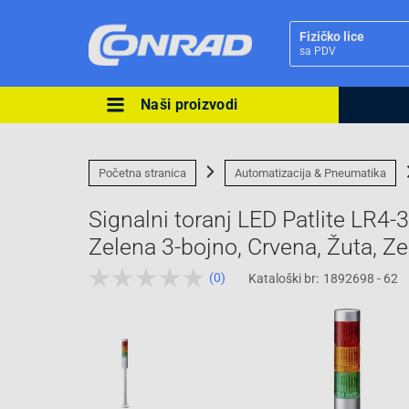
Fizičko lice
sa PDV
Naši proizvodi
Ova postavka prilagođava asorti
cijene vašim potrebama.
Početna stranica
Automatizacija & Pneumatika
Signalni toranj LED Patlite LR4
Zelena 3-bojno, Crvena, Žuta, Ze
(0)
Kataloški br:
1892698 - 62
Pravno lice