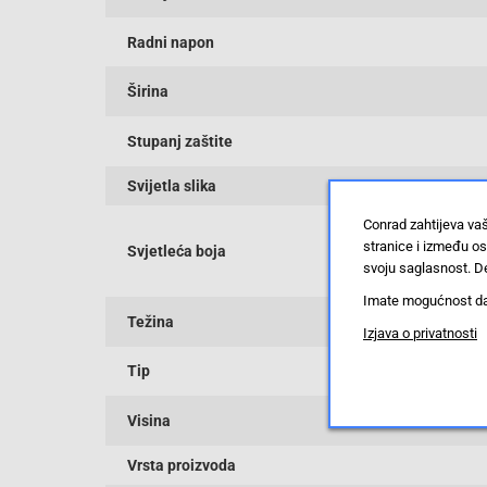
Radni napon
Širina
Stupanj zaštite
Svijetla slika
Conrad zahtijeva va
stranice i između o
Svjetleća boja
svoju saglasnost. De
Imate mogućnost da u
Težina
Izjava o privatnosti
Tip
Visina
Vrsta proizvoda