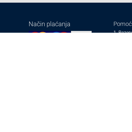
Način plaćanja
Pomoć
1. Rezerv
2. Popra
3. Kalibr
Cijene , uvjeti plaćanja
Možete izabrati jednu od sljedećih opcija
načina plaćanja:
Plaćanje unaprijed
Plaćanje pouzećem
Plaćanje kreditnim karticama
(MasterCard®, Maestro®, Visa)