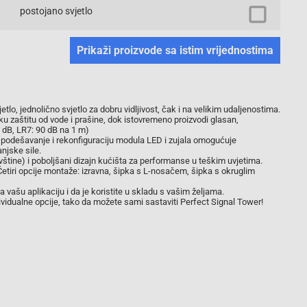
postojano svjetlo
Prikaži proizvode sa istim vrijednostima
etlo, jednolično svjetlo za dobru vidljivost, čak i na velikim udaljenostima.
ku zaštitu od vode i prašine, dok istovremeno proizvodi glasan,
 dB, LR7: 90 dB na 1 m)
 podešavanje i rekonfiguraciju modula LED i zujala omogućuje
njske sile.
avštine) i poboljšani dizajn kućišta za performanse u teškim uvjetima.
tiri opcije montaže: izravna, šipka s L-nosačem, šipka s okruglim
ašu aplikaciju i da je koristite u skladu s vašim željama.
dividualne opcije, tako da možete sami sastaviti Perfect Signal Tower!