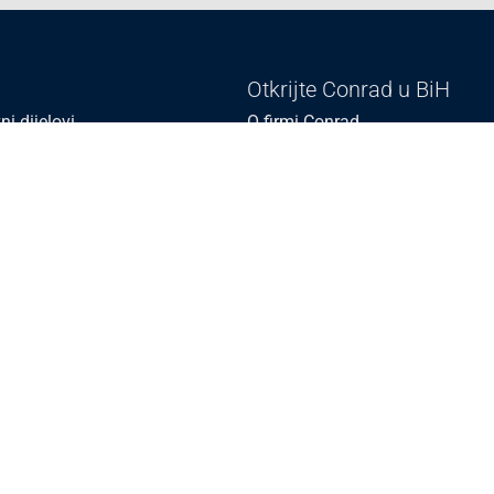
Otkrijte Conrad u BiH
ni dijelovi
O firmi Conrad
vka
Pickup mjesto u Sarajevu
acija
Kategorije A - Ž
Conrad obrazovni program
Naše jake marke