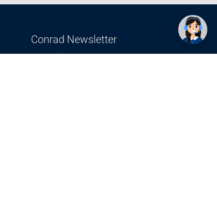
Conrad Newsletter
radno vrijeme
pon. - sub.: 9:00 - 21:00
nedjelja: neradna
tel. maloprodaja:+387 033 65 58 07
tel. veleprodaja:+387 033 71 23 90
info@conrad.ba
Prijavite se sada. Budite obaviješteni o
svim novostima i rješenjima putem e-
pošte. U bilo kojem trenutku možete
prijavu besplatno otkazati.
Više >>