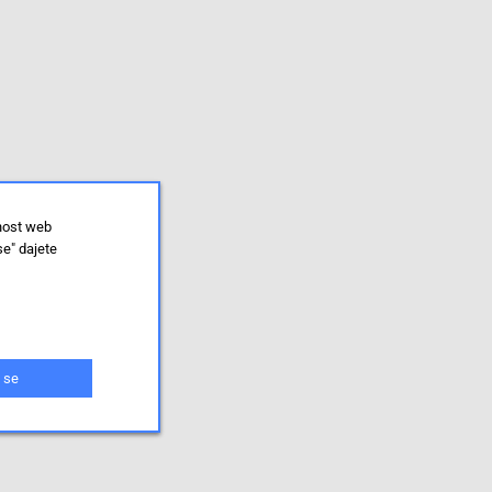
lnost web
se" dajete
 se