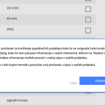
24 V/DC
60 mm
IP65
LED svjetiljka s lampom za čitanje
žuta
š pristanak za korištenje pojedinačnih podataka kako bi se osigurala funkciona
3 boje
stalog, kako bi vam pokazao informacije o vašim interesima. Klikom na "Slažem 
crvena
taljne informacije možete pronaći u našoj izjavi o zaštiti podataka.
zelena
 bilo kojem trenutku povučete svoj pristanak u izjavi o zaštiti podataka.
615 g
LR4-302PJNU-RYG
Slažem
Odbiti
509 mm
signalni toranj