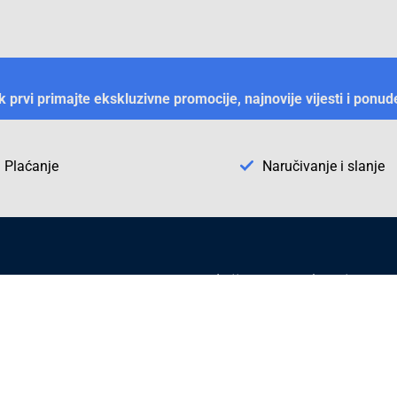
ek prvi primajte ekskluzivne promocije, najnovije vijesti i ponud
Plaćanje
Naručivanje i slanje
Otkrijte Conrad u BiH
ni dijelovi
O firmi Conrad
vka
Pickup mjesto u Sarajevu
acija
Kategorije A - Ž