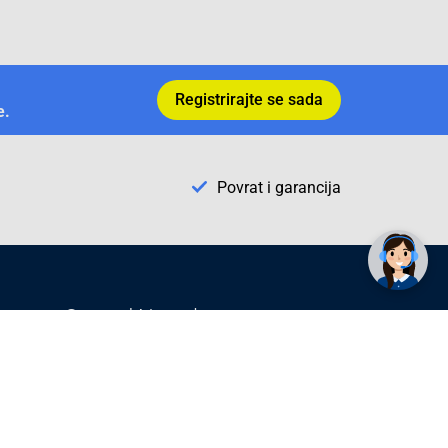
Registrirajte se sada
e.
Povrat i garancija
✕
Trebate pomoć? Tu smo! 👋
Conrad Newsletter
radno vrijeme
pon. - sub.: 9:00 - 21:00
nedjelja: neradna
tel. maloprodaja:+387 033 65 58 07