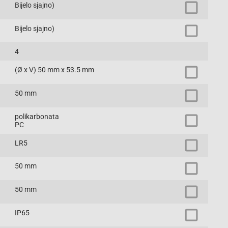
Bijelo sjajno)
Bijelo sjajno)
4
(Ø x V) 50 mm x 53.5 mm
50 mm
polikarbonata
PC
LR5
50 mm
50 mm
IP65