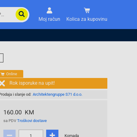
Moj račun
Kolica za kupovinu
Online
Rok isporuke na upit!
Prodaja i slanje od:
Architektengruppe S71 d.o.o.
160.00 KM
sa PDV
Troškovi dostave
Komada