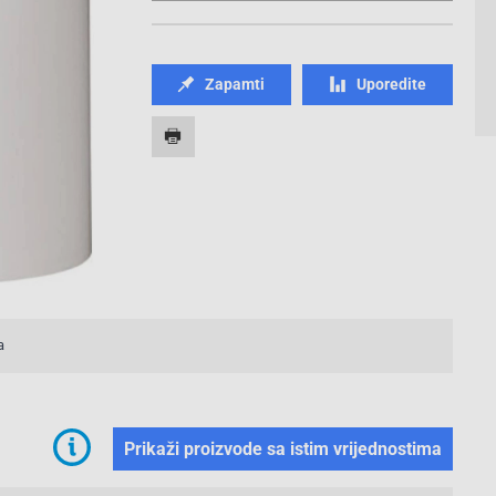
Zapamti
Uporedite
a
Prikaži proizvode sa istim vrijednostima