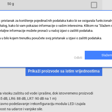
50 g
LR5-BW
š pristanak za korištenje pojedinačnih podataka kako bi se osigurala funkciona
stalog, kako bi vam pokazao informacije o vašim interesima. Klikom na "Slažem 
53.5 mm
taljne informacije možete pronaći u našoj izjavi o zaštiti podataka.
 bilo kojem trenutku povučete svoj pristanak u izjavi o zaštiti podataka.
zujalica
višetonski
jednotonski
Slažem
pulsni ton
Odbiti
Trajni ton
Prikaži proizvode sa istim vrijednostima
a visoku zaštitu od vode i prašine, dok istovremeno proizvodi
85 dB, LR6: 88 dB, LR7: 90 dB na 1 m)
tavno podešavanje i rekonfiguraciju modula LED i zujala
t na udarce i vanjske sile.