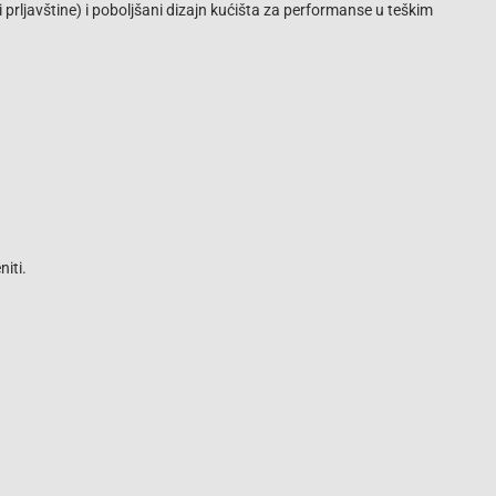
i prljavštine) i poboljšani dizajn kućišta za performanse u teškim
iti.