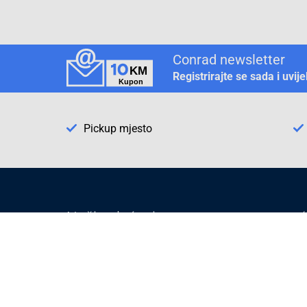
Conrad newsletter
Registrirajte se sada i uvij
Pickup mjesto
Način plaćanja
Pomoć
1. Rezerv
2. Popra
3. Kalibr