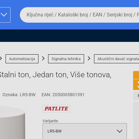
Da
biste
potražili
proizvod,
unesite
ključnu
man proizvoda i
riječ,
kataloški
broj,
Automatizacija
Signalna tehnika
Akustični davač signala
EAN
ili
talni ton, Jedan ton, Više tonova,
serijski
broj
Oznaka:
LR5-BW
EAN:
2050005801391
Fizičko lice
Varijante