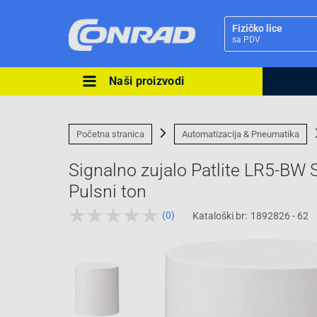
Fizičko lice
sa PDV
Naši proizvodi
Ova postavka prilagođava asorti
cijene vašim potrebama.
Početna stranica
Automatizacija & Pneumatika
Signalno zujalo Patlite LR5-BW S
Pulsni ton
(0)
Kataloški br:
1892826 - 62
Pravno lice