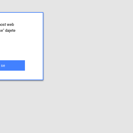
lnost web
se" dajete
 se