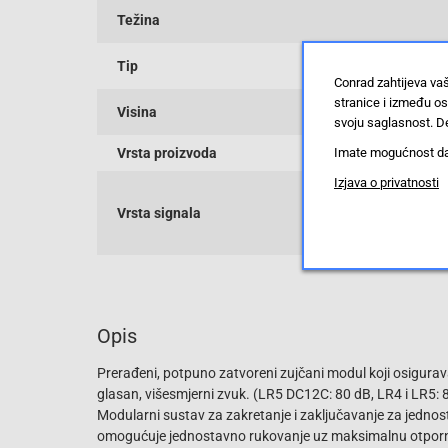
Težina
Tip
Conrad zahtijeva va
stranice i između o
Visina
svoju saglasnost. De
Imate mogućnost da u
Vrsta proizvoda
Izjava o privatnosti
Vrsta signala
Opis
Prerađeni, potpuno zatvoreni zujčani modul koji osigurav
glasan, višesmjerni zvuk. (LR5 DC12C: 80 dB, LR4 i LR5: 
Modularni sustav za zakretanje i zaključavanje za jednos
omogućuje jednostavno rukovanje uz maksimalnu otpornos