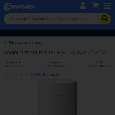
Ova postavka prilagođava asortiman proizvoda i
cijene vašim potrebama.
Da
biste
potražili
proizvod,
unesite
ključnu
Pravno lice
Fizičko lice
Pribor za davač signala
riječ,
kataloški
Spojni element Patlite LR5-01WJNW 12 V/DC
broj,
EAN
Kataloški br:
Oznaka:
EAN:
ili
1892757 - 62
LR5-01WJNW
2050005800707
serijski
broj
(0)
Prikaži recenzije