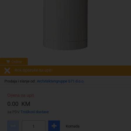
Online
Rok isporuke na upit!
Prodaja i slanje od:
Architektengruppe S71 d.o.o.
Cijena na upit
0.00 KM
sa PDV
Troškovi dostave
Komada