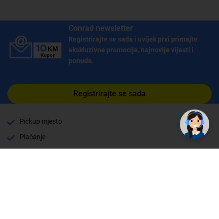
Conrad newsletter
Registrirajte se sada i uvijek prvi primajte
ekskluzivne promocije, najnovije vijesti i
ponude.
✕
Registrirajte se sada
Trebate pomoć? Tu smo! 👋
Pickup mjesto
Plaćanje
Naručivanje i slanje
Povrat i garancija
Način plaćanja