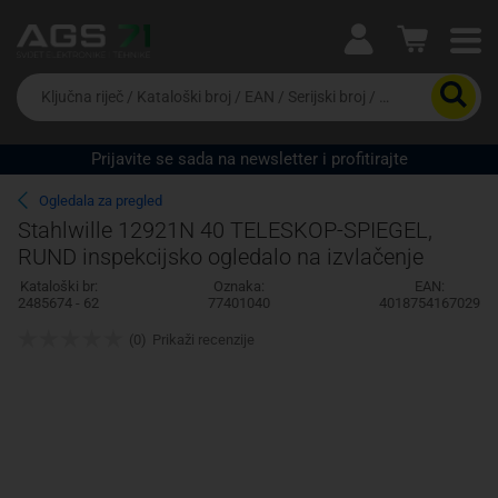
Ova postavka prilagođava asortiman proizvoda i
cijene vašim potrebama.
Da
biste
potražili
proizvod,
Prijavite se sada na newsletter i profitirajte
unesite
Pravno lice
Fizičko lice
ključnu
Ogledala za pregled
riječ,
Stahlwille 12921N 40 TELESKOP-SPIEGEL,
kataloški
RUND inspekcijsko ogledalo na izvlačenje
broj,
EAN
Kataloški br:
Oznaka:
EAN:
ili
2485674 - 62
77401040
4018754167029
serijski
broj
(0)
Prikaži recenzije