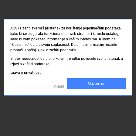
AGS71 zahtijeva vaš pristanak za korištenje pojedinačnih podataka
kako bi se osigurala funkcionalnost web stranice i između ostalog,
kako bi vam pokazao informacije o vašim interesima. Klikom na
"Slažem se" dajete svoju saglasnost. Detaljne informacije možete
pronaći u našoj izjavi o zaštiti podataka.
Imate mogućnost da u bilo kojem trenutku povučete svoj pristanak u
izjavi o zaštiti podataka.
Izjava o privatnosti
Slažem se
Odbiti