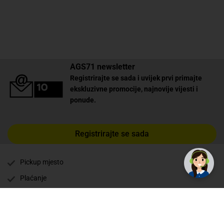
AGS71 newsletter
Registrirajte se sada i uvijek prvi primajte
ekskluzivne promocije, najnovije vijesti i
ponude.
Registrirajte se sada
Pickup mjesto
Plaćanje
Naručivanje i slanje
Povrat i garancija