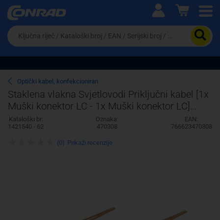
Ova postavka prilagođava asortiman proizvoda i
cijene vašim potrebama.
Da
biste
potražili
proizvod,
unesite
ključnu
Pravno lice
Fizičko lice
Optički kabel, konfekcioniran
riječ,
Staklena vlakna Svjetlovodi Priključni kabel [1x
kataloški
Muški konektor LC - 1x Muški konektor LC]
broj,
EAN
50/125 µ Multimode OM2 1 m Inte
Kataloški br:
Oznaka:
EAN:
ili
1421540 - 62
470308
766623470308
serijski
broj
(0)
Prikaži recenzije