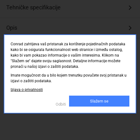
Pogodan
Tehničke specifikacije
za
višemodne
optičke
Opis
aplikacije
Visoka
Conrad zahtijeva vaš pristanak za korištenje pojedinačnih podataka
Ocjene kupaca
propusnost
kako bi se osigurala funkcionalnost web stranice i između ostalog,
i
kako bi vam pokazao informacije o vašim interesima. Klikom na
nisko
"Slažem se" dajete svoju saglasnost. Detaljne informacije možete
pronaći u našoj izjavi o zaštiti podataka.
prigušenje
za
Imate mogućnost da u bilo kojem trenutku povučete svoj pristanak u
velike
izjavi o zaštiti podataka.
udaljenosti
Izjava o privatnosti
Isplativo
Slažem se
rješenje
Odbiti
Idealan
za
Gigabit
Ethernet
aplikacije