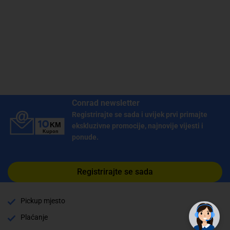
Conrad newsletter
Registrirajte se sada i uvijek prvi primajte
ekskluzivne promocije, najnovije vijesti i
ponude.
Registrirajte se sada
✕
Trebate pomoć? Tu smo! 👋
Pickup mjesto
Plaćanje