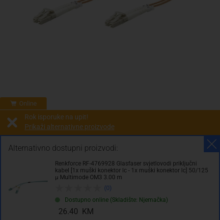
Online
Rok isporuke na upit!
Prikaži alternativne proizvode
Prodaja i slanje od:
Architektengruppe S71 d.o.o.
Alternativno dostupni proizvodi:
Renkforce RF-4769928 Glasfaser svjetlovodi priključni
32.90 KM
kabel [1x muški konektor lc - 1x muški konektor lc] 50/125
µ Multimode OM3 3.00 m
sa PDV
Troškovi dostave
(0)
Dostupno online (Skladište: Njemačka)
Komada
26.40 KM