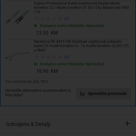
Digitus Professional Kabel svjetlovoda;Duplex Muški
konektor LC / Muški konektor ST 50/125µ Multimode OM3
Dodaj u košaricu
1 m
(0)
Dostupno online (Skladište: Njemačka)
Dodati na listu želja
13.50 KM
Renkforce RF-4491748 Glasfaser svjetlovodi priključni
kabel [1x muški konektor lc - 1x muški konektor lc] 50/125
µ Multi
(0)
Dostupno online (Skladište: Njemačka)
18.90 KM
Varijante
Sve informacije uklj. PDV
Uporedite alternativni sa proizvodom iz
Uporedite proizvode
liste želja?
Izdvojeno & Detalji