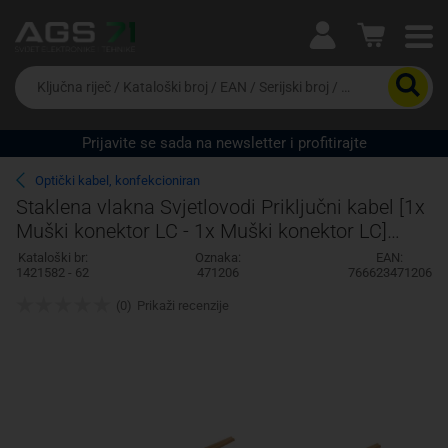
Ova postavka prilagođava asortiman proizvoda i
cijene vašim potrebama.
Da
biste
potražili
proizvod,
Prijavite se sada na newsletter i profitirajte
unesite
Pravno lice
Fizičko lice
ključnu
Optički kabel, konfekcioniran
riječ,
Staklena vlakna Svjetlovodi Priključni kabel [1x
kataloški
Muški konektor LC - 1x Muški konektor LC]
broj,
EAN
62,5/125 µ Multimode OM1 1 m In
Kataloški br:
Oznaka:
EAN:
ili
1421582 - 62
471206
766623471206
serijski
broj
(0)
Prikaži recenzije