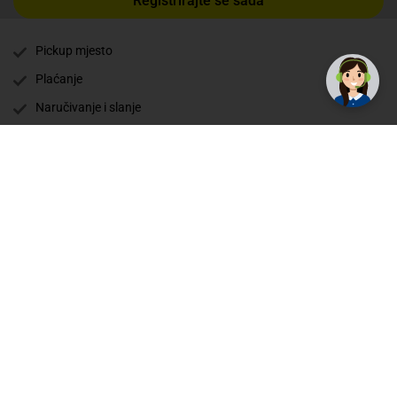
Registrirajte se sada
Pickup mjesto
Plaćanje
Naručivanje i slanje
Povrat i garancija
Način plaćanja