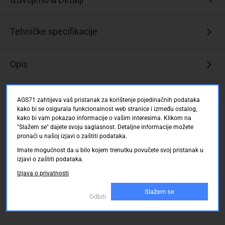
Pogodan
Tehničke specifikacije
za
višemodne
optičke
Opis
aplikacije
Visoka
Ocjene kupaca
propusnost
AGS71 zahtijeva vaš pristanak za korištenje pojedinačnih podataka
i
kako bi se osigurala funkcionalnost web stranice i između ostalog,
nisko
kako bi vam pokazao informacije o vašim interesima. Klikom na
prigušenje
"Slažem se" dajete svoju saglasnost. Detaljne informacije možete
pronaći u našoj izjavi o zaštiti podataka.
za
velike
Imate mogućnost da u bilo kojem trenutku povučete svoj pristanak u
udaljenosti
izjavi o zaštiti podataka.
Isplativo
Izjava o privatnosti
rješenje
Slažem se
Odbiti
Idealan
za
Gigabit