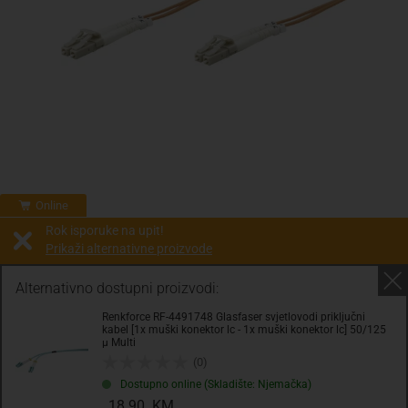
Online
Rok isporuke na upit!
Prikaži alternativne proizvode
Prodaja i slanje od:
Architektengruppe S71 d.o.o.
Alternativno dostupni proizvodi:
Renkforce RF-4491748 Glasfaser svjetlovodi priključni
Cijena na upit
kabel [1x muški konektor lc - 1x muški konektor lc] 50/125
µ Multi
0.00 KM
(0)
sa PDV
Troškovi dostave
Dostupno online (Skladište: Njemačka)
18.90 KM