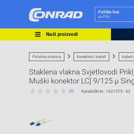
Fizičko lice
sa PDV
Naši proizvodi
Ova postavka prilagođava asorti
cijene vašim potrebama.
Početna stranica
Konektori i kabeli
Kabeli 
Staklena vlakna Svjetlovodi Prik
Muški konektor LC] 9/125 µ Sin
(0)
Kataloški br:
1421573 - 62
Pravno lice