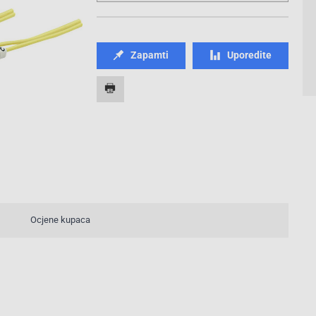
Zapamti
Uporedite
Ocjene kupaca