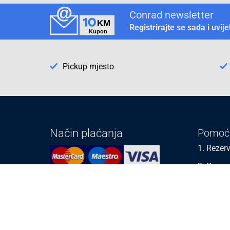
Conrad newsletter
Registrirajte se sada i uvij
Pickup mjesto
Način plaćanja
Pomoć
1. Rezerv
2. Popra
3. Kalibr
Cijene , uvjeti plaćanja