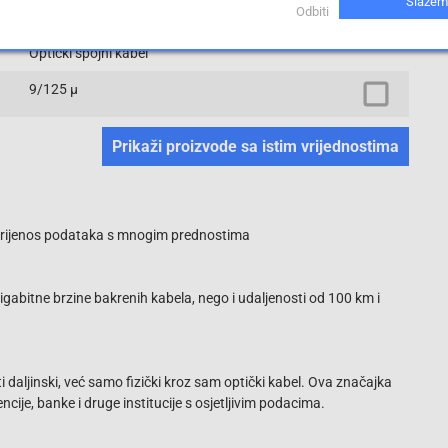
Slažem
LC-Stecker
Odbiti
Optički spojni kabel
9/125 µ
Prikaži proizvode sa istim vrijednostima
 - prijenos podataka s mnogim prednostima
abitne brzine bakrenih kabela, nego i udaljenosti od 100 km i
i daljinski, već samo fizički kroz sam optički kabel. Ova značajka
ncije, banke i druge institucije s osjetljivim podacima.