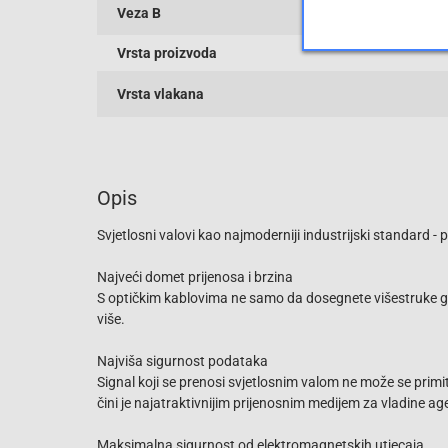
Veza B
Vrsta proizvoda
Vrsta vlakana
Opis
Svjetlosni valovi kao najmoderniji industrijski standard
Najveći domet prijenosa i brzina
S optičkim kablovima ne samo da dosegnete višestruke gig
više.
Najviša sigurnost podataka
Signal koji se prenosi svjetlosnim valom ne može se primit
čini je najatraktivnijim prijenosnim medijem za vladine age
Maksimalna sigurnost od elektromagnetskih utjecaja