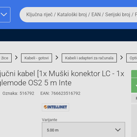
Da
biste
potražili
proizvod,
unesite
ključnu
man proizvoda i
riječ,
kataloški
broj,
i žice
Kabeli - gotovi
Kabeli i adapteri za računala
Opti
EAN
ili
ljučni kabel [1x Muški konektor LC - 1x
serijski
broj
glemode OS2 5 m Inte
Oznaka:
516792
EAN:
766623516792
Fizičko lice
Varijante