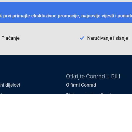
ek prvi primajte ekskluzivne promocije, najnovije vijesti i ponud
Plaćanje
Naručivanje i slanje
Otkrijte Conrad u BiH
ni dijelovi
O firmi Conrad
vka
Pickup mjesto u Sarajevu
acija
Kategorije A - Ž
Conrad obrazovni program
Naše jake marke