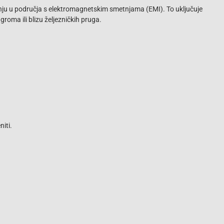
adnju u područja s elektromagnetskim smetnjama (EMI). To uključuje
groma ili blizu željezničkih pruga.
iti.