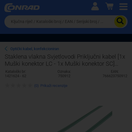
Ova postavka prilagođava asortiman proizvoda i
cijene vašim potrebama.
Da
biste
potražili
proizvod,
unesite
ključnu
Pravno lice
Fizičko lice
Optički kabel, konfekcioniran
riječ,
Staklena vlakna Svjetlovodi Priključni kabel [1x
kataloški
Muški konektor LC - 1x Muški konektor SC]
broj,
EAN
50/125 µ Multimode OM3 1 m Inte
Kataloški br:
Oznaka:
EAN:
ili
1421624 - 62
750912
766623750912
serijski
broj
(0)
Prikaži recenzije