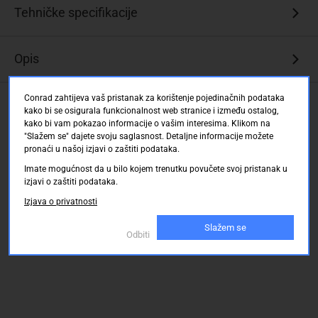
Pogodan
Tehničke specifikacije
za
višemodne
optičke
Opis
aplikacije
Visoka
Conrad zahtijeva vaš pristanak za korištenje pojedinačnih podataka
Ocjene kupaca
propusnost
kako bi se osigurala funkcionalnost web stranice i između ostalog,
i
kako bi vam pokazao informacije o vašim interesima. Klikom na
nisko
"Slažem se" dajete svoju saglasnost. Detaljne informacije možete
prigušenje
pronaći u našoj izjavi o zaštiti podataka.
za
Imate mogućnost da u bilo kojem trenutku povučete svoj pristanak u
velike
izjavi o zaštiti podataka.
udaljenosti
Izjava o privatnosti
Isplativo
Slažem se
rješenje
Odbiti
Idealan
za
Gigabit
Ethernet
aplikacije