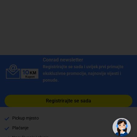
Conrad newsletter
Registrirajte se sada i uvijek prvi primajte
ekskluzivne promocije, najnovije vijesti i
ponude.
Registrirajte se sada
✕
Trebate pomoć? Tu smo! 👋
Pickup mjesto
Plaćanje