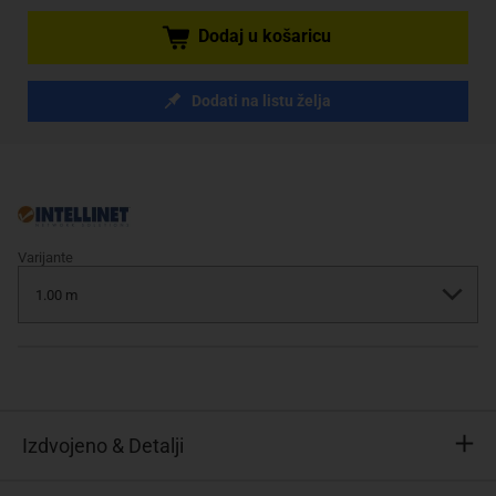
Dodaj u košaricu
Dodati na listu želja
Varijante
Izdvojeno & Detalji