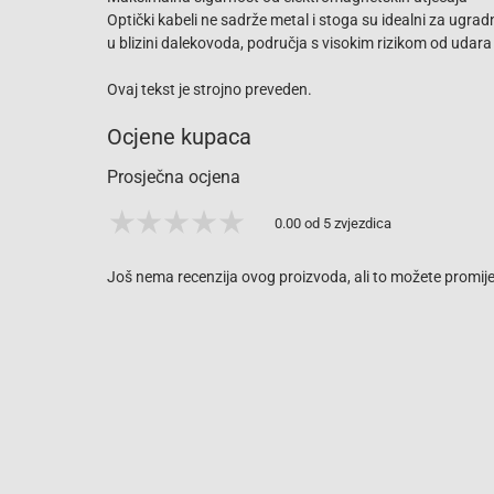
Optički kabeli ne sadrže metal i stoga su idealni za ugr
u blizini dalekovoda, područja s visokim rizikom od udara 
Ovaj tekst je strojno preveden.
Ocjene kupaca
Prosječna ocjena
0.00 od 5 zvjezdica
Još nema recenzija ovog proizvoda, ali to možete promijen