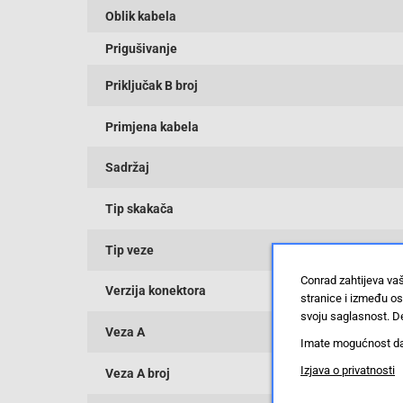
Oblik kabela
Prigušivanje
Priključak B broj
Primjena kabela
Sadržaj
Tip skakača
Tip veze
Conrad zahtijeva va
Verzija konektora
stranice i između o
svoju saglasnost. De
Veza A
Imate mogućnost da u
Izjava o privatnosti
Veza A broj