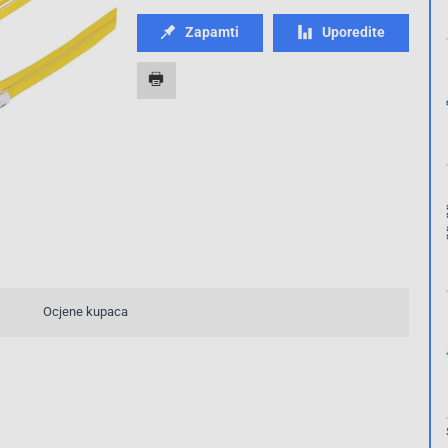
Zapamti
Uporedite
Ocjene kupaca