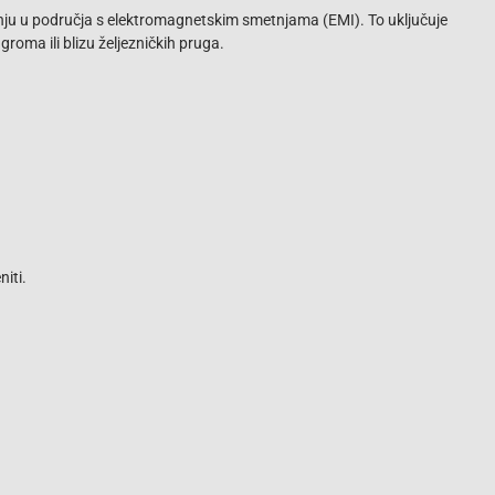
adnju u područja s elektromagnetskim smetnjama (EMI). To uključuje
groma ili blizu željezničkih pruga.
iti.