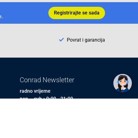
Registrirajte se sada
e.
Povrat i garancija
✕
Trebate pomoć? Tu smo! 👋
Conrad Newsletter
radno vrijeme
pon. - sub.: 9:00 - 21:00
nedjelja: neradna
tel. maloprodaja:+387 033 65 58 07
tel. veleprodaja:+387 033 71 23 90