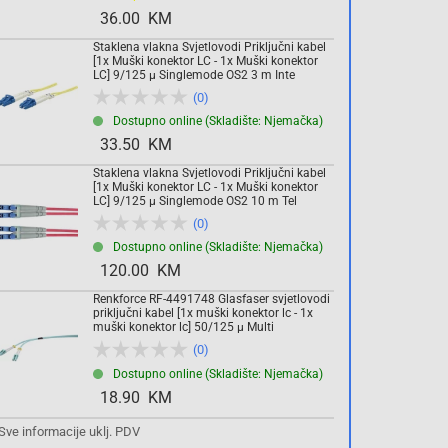
36.00 KM
Komada
Staklena vlakna Svjetlovodi Priključni kabel
[1x Muški konektor LC - 1x Muški konektor
LC] 9/125 µ Singlemode OS2 3 m Inte
(0)
Dodaj u košaricu
Dostupno online (Skladište: Njemačka)
33.50 KM
Staklena vlakna Svjetlovodi Priključni kabel
[1x Muški konektor LC - 1x Muški konektor
LC] 9/125 µ Singlemode OS2 10 m Tel
(0)
Dostupno online (Skladište: Njemačka)
120.00 KM
Renkforce RF-4491748 Glasfaser svjetlovodi
priključni kabel [1x muški konektor lc - 1x
muški konektor lc] 50/125 µ Multi
(0)
Dostupno online (Skladište: Njemačka)
18.90 KM
Sve informacije uklj. PDV