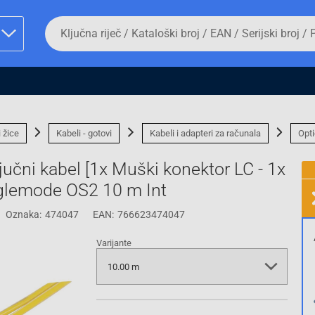
Da
biste
potražili
proizvod,
unesite
ključnu
man proizvoda i
riječ,
kataloški
broj,
i žice
Kabeli - gotovi
Kabeli i adapteri za računala
Opti
EAN
ili
ljučni kabel [1x Muški konektor LC - 1x
serijski
broj
nglemode OS2 10 m Int
Oznaka:
474047
EAN:
766623474047
Fizičko lice
Varijante