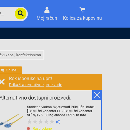
Moj račun
Kolica za kupovinu
čki kabel, konfekcioniran
Online
Rok isporuke na upit!
Prikaži alternativne proizvode
Prodaja i slanje od:
Architektengruppe S71 d.o.o.
Alternativno dostupni proizvodi:
Staklena vlakna Svjetlovodi Priključni kabel
Cijena na upit
[1x Muški konektor LC - 1x Muški konektor
SC] 9/125 µ Singlemode OS2 5 m Inte
0.00 KM
(0)
sa PDV
Troškovi dostave
Rasprodano