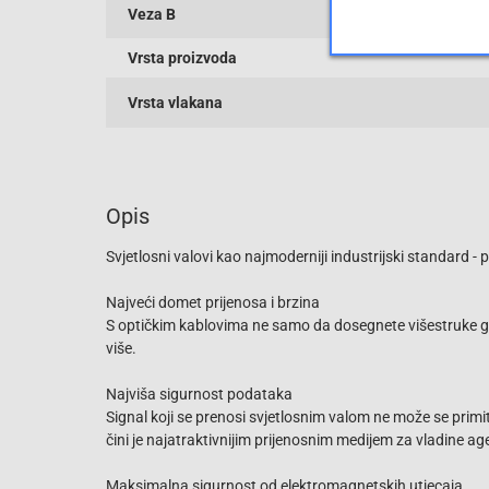
Veza B
Vrsta proizvoda
Vrsta vlakana
Opis
Svjetlosni valovi kao najmoderniji industrijski standard
Najveći domet prijenosa i brzina
S optičkim kablovima ne samo da dosegnete višestruke gig
više.
Najviša sigurnost podataka
Signal koji se prenosi svjetlosnim valom ne može se primit
čini je najatraktivnijim prijenosnim medijem za vladine age
Maksimalna sigurnost od elektromagnetskih utjecaja