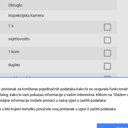
Okruglo
inspekcijska kamera
1 x
svjetlovodni
1 kom
duplex
staklena vlakna
š pristanak za korištenje pojedinačnih podataka kako bi se osigurala funkciona
ravna
stalog, kako bi vam pokazao informacije o vašim interesima. Klikom na "Slažem 
taljne informacije možete pronaći u našoj izjavi o zaštiti podataka.
LC-Stecker
 bilo kojem trenutku povučete svoj pristanak u izjavi o zaštiti podataka.
1 x