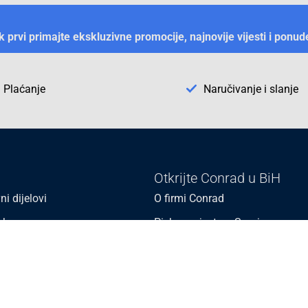
ek prvi primajte ekskluzivne promocije, najnovije vijesti i ponud
Plaćanje
Naručivanje i slanje
Otkrijte Conrad u BiH
ni dijelovi
O firmi Conrad
vka
Pickup mjesto u Sarajevu
acija
Kategorije A - Ž
Conrad obrazovni program
Naše jake marke