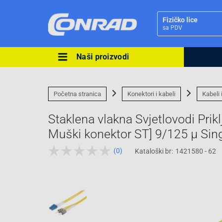
Fizičko lice
sa PDV
Naši proizvodi
Ova postavka prilagođava asorti
cijene vašim potrebama.
Početna stranica
Konektori i kabeli
Kabeli 
Staklena vlakna Svjetlovodi Prik
Muški konektor ST] 9/125 µ Si
(0)
Kataloški br:
1421580 - 62
Pravno lice