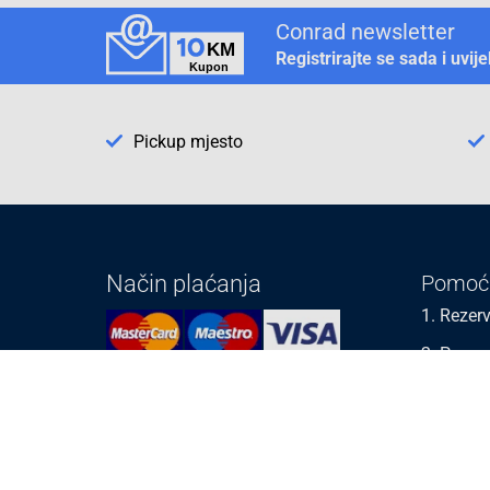
Conrad newsletter
Registrirajte se sada i uvij
Pickup mjesto
Način plaćanja
Pomoć
1. Rezerv
2. Popra
3. Kalibr
Cijene , uvjeti plaćanja