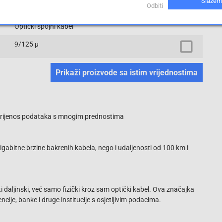
Slažem
ST konektor
Odbiti
Optički spojni kabel
9/125 µ
Prikaži proizvode sa istim vrijednostima
 - prijenos podataka s mnogim prednostima
abitne brzine bakrenih kabela, nego i udaljenosti od 100 km i
i daljinski, već samo fizički kroz sam optički kabel. Ova značajka
ncije, banke i druge institucije s osjetljivim podacima.