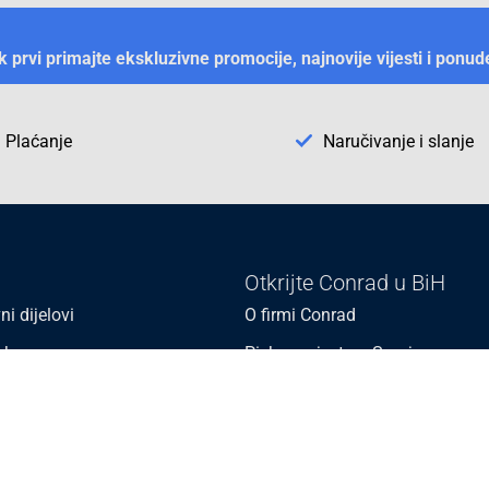
ek prvi primajte ekskluzivne promocije, najnovije vijesti i ponud
Plaćanje
Naručivanje i slanje
Otkrijte Conrad u BiH
ni dijelovi
O firmi Conrad
vka
Pickup mjesto u Sarajevu
acija
Kategorije A - Ž
Conrad obrazovni program
Naše jake marke