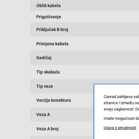
Oblik kabela
Prigušivanje
Priključak B broj
Primjena kabela
Sadržaj
Tip skakača
Tip veze
Conrad zahtijeva va
Verzija konektora
stranice i između o
svoju saglasnost. De
Veza A
Imate mogućnost da u
Izjava o privatnosti
Veza A broj