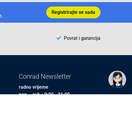
Registrirajte se sada
e.
Povrat i garancija
✕
Trebate pomoć? Tu smo! 👋
Conrad Newsletter
radno vrijeme
pon. - sub.: 9:00 - 21:00
nedjelja: neradna
tel. maloprodaja:+387 033 65 58 07
tel. veleprodaja:+387 033 71 23 90