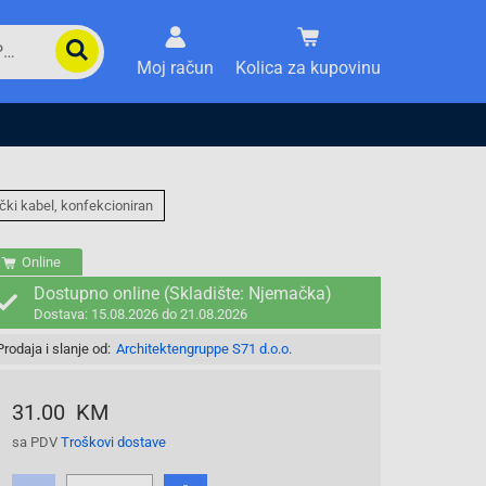
Moj račun
Kolica za kupovinu
čki kabel, konfekcioniran
Online
Dostupno online (Skladište: Njemačka)
Dostava: 15.08.2026 do 21.08.2026
Prodaja i slanje od:
Architektengruppe S71 d.o.o.
31.00 KM
sa PDV
Troškovi dostave