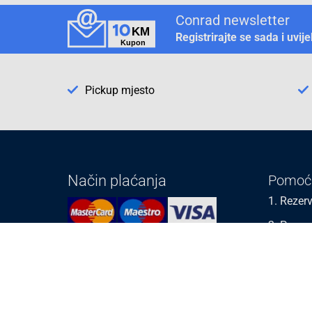
Conrad newsletter
Registrirajte se sada i uvij
Pickup mjesto
Način plaćanja
Pomoć
1. Rezerv
2. Popra
3. Kalibr
Cijene , uvjeti plaćanja