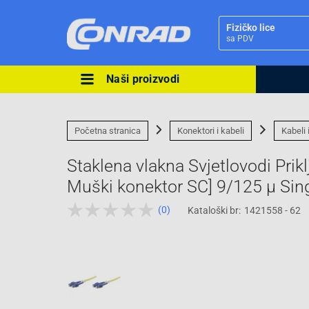
Fizičko lice
sa PDV
Naši proizvodi
Ova postavka prilagođava asorti
cijene vašim potrebama.
Početna stranica
Konektori i kabeli
Kabeli 
Staklena vlakna Svjetlovodi Prik
Muški konektor SC] 9/125 µ Si
(0)
Kataloški br:
1421558 - 62
Pravno lice