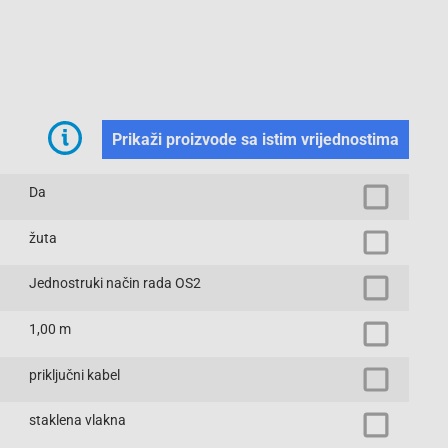
Prikaži proizvode sa istim vrijednostima
Da
žuta
Jednostruki način rada OS2
1,00 m
priključni kabel
staklena vlakna