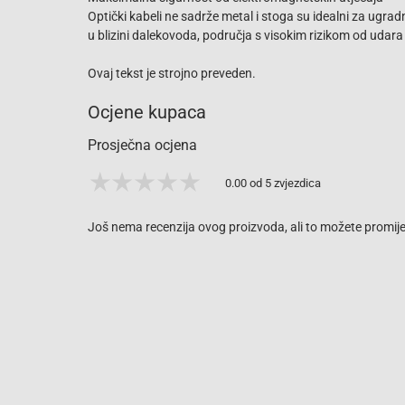
Optički kabeli ne sadrže metal i stoga su idealni za ugr
u blizini dalekovoda, područja s visokim rizikom od udara 
Ovaj tekst je strojno preveden.
Ocjene kupaca
Prosječna ocjena
0.00 od 5 zvjezdica
Još nema recenzija ovog proizvoda, ali to možete promijen