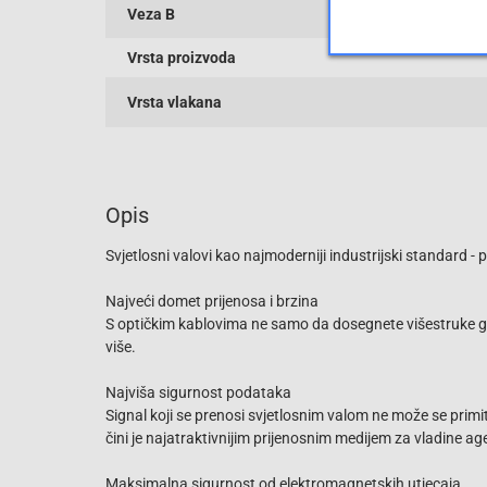
Veza B
Vrsta proizvoda
Vrsta vlakana
Opis
Svjetlosni valovi kao najmoderniji industrijski standard
Najveći domet prijenosa i brzina
S optičkim kablovima ne samo da dosegnete višestruke gig
više.
Najviša sigurnost podataka
Signal koji se prenosi svjetlosnim valom ne može se primit
čini je najatraktivnijim prijenosnim medijem za vladine age
Maksimalna sigurnost od elektromagnetskih utjecaja