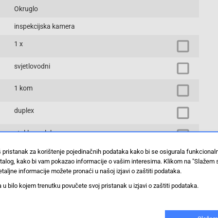
Okruglo
inspekcijska kamera
1 x
svjetlovodni
1 kom
duplex
staklena vlakna
š pristanak za korištenje pojedinačnih podataka kako bi se osigurala funkciona
ravna
stalog, kako bi vam pokazao informacije o vašim interesima. Klikom na "Slažem 
taljne informacije možete pronaći u našoj izjavi o zaštiti podataka.
SC-Stecker
 bilo kojem trenutku povučete svoj pristanak u izjavi o zaštiti podataka.
1 x