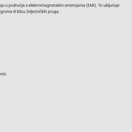
adnju u područja s elektromagnetskim smetnjama (EMI). To uključuje
groma ili blizu željezničkih pruga.
iti.