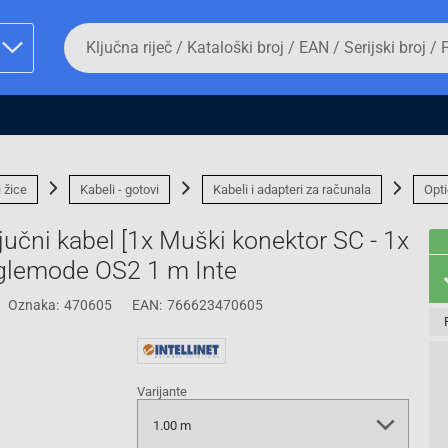
Da
biste
potražili
proizvod,
unesite
ključnu
man proizvoda i
riječ,
kataloški
broj,
i žice
Kabeli - gotovi
Kabeli i adapteri za računala
Opti
EAN
ili
ljučni kabel [1x Muški konektor SC - 1x
serijski
broj
nglemode OS2 1 m Inte
Oznaka:
470605
EAN:
766623470605
Fizičko lice
Varijante