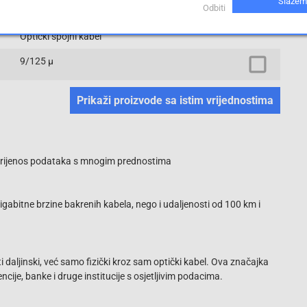
Slažem
SC-Stecker
Odbiti
Optički spojni kabel
9/125 µ
Prikaži proizvode sa istim vrijednostima
 - prijenos podataka s mnogim prednostima
abitne brzine bakrenih kabela, nego i udaljenosti od 100 km i
i daljinski, već samo fizički kroz sam optički kabel. Ova značajka
ncije, banke i druge institucije s osjetljivim podacima.