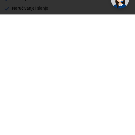
Naručivanje i slanje
Povrat i garancija
Način plaćanja
Cijene , uvjeti plaćanja
Možete izabrati jednu od sljedećih opcija načina plaćanja: