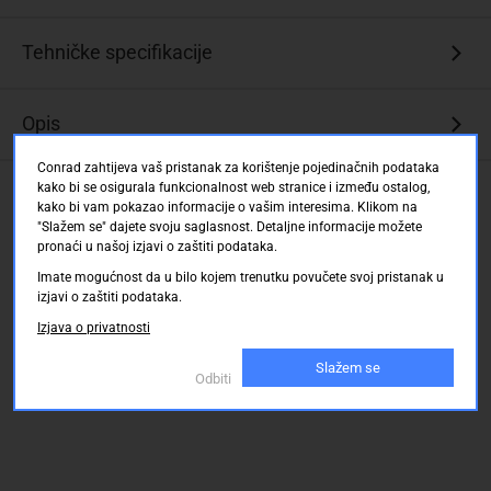
Pogodan
Tehničke specifikacije
za
višemodne
optičke
Opis
aplikacije
Conrad zahtijeva vaš pristanak za korištenje pojedinačnih podataka
Visoka
kako bi se osigurala funkcionalnost web stranice i između ostalog,
Ocjene kupaca
propusnost
kako bi vam pokazao informacije o vašim interesima. Klikom na
i
"Slažem se" dajete svoju saglasnost. Detaljne informacije možete
nisko
pronaći u našoj izjavi o zaštiti podataka.
prigušenje
Imate mogućnost da u bilo kojem trenutku povučete svoj pristanak u
za
izjavi o zaštiti podataka.
velike
Izjava o privatnosti
udaljenosti
Isplativo
Slažem se
Odbiti
rješenje
Idealan
za
Gigabit
Ethernet