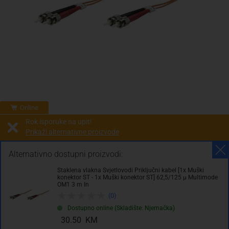
Online
Rok isporuke na upit!
Prikaži alternativne proizvode
Prodaja i slanje od:
Architektengruppe S71 d.o.o.
Alternativno dostupni proizvodi:
Staklena vlakna Svjetlovodi Priključni kabel [1x Muški
Cijena na upit
konektor ST - 1x Muški konektor ST] 62,5/125 µ Multimode
OM1 3 m In
0.00 KM
(0)
sa PDV
Troškovi dostave
Dostupno online (Skladište: Njemačka)
30.50 KM
Komada