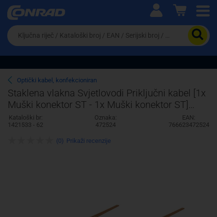
Ova postavka prilagođava asortiman proizvoda i
cijene vašim potrebama.
Da
biste
potražili
proizvod,
unesite
ključnu
Pravno lice
Fizičko lice
Optički kabel, konfekcioniran
riječ,
Staklena vlakna Svjetlovodi Priključni kabel [1x
kataloški
Muški konektor ST - 1x Muški konektor ST]
broj,
EAN
50/125 µ Multimode OM2 20 m Int
Kataloški br:
Oznaka:
EAN:
ili
1421533 - 62
472524
766623472524
serijski
broj
(0)
Prikaži recenzije