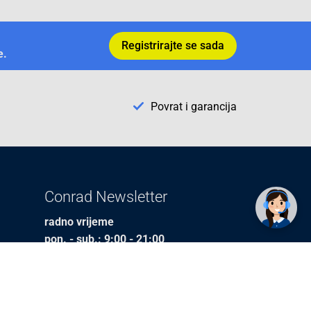
Registrirajte se sada
e.
Povrat i garancija
✕
Trebate pomoć? Tu smo! 👋
Conrad Newsletter
radno vrijeme
pon. - sub.: 9:00 - 21:00
nedjelja: neradna
tel. maloprodaja:+387 033 65 58 07