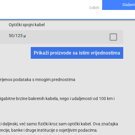
Slažem
Odbiti
ST konektor
Optički spojni kabel
50/125 µ
Prikaži proizvode sa istim vrijednostima
 - prijenos podataka s mnogim prednostima
abitne brzine bakrenih kabela, nego i udaljenosti od 100 km i
i daljinski, već samo fizički kroz sam optički kabel. Ova značajka
ncije, banke i druge institucije s osjetljivim podacima.