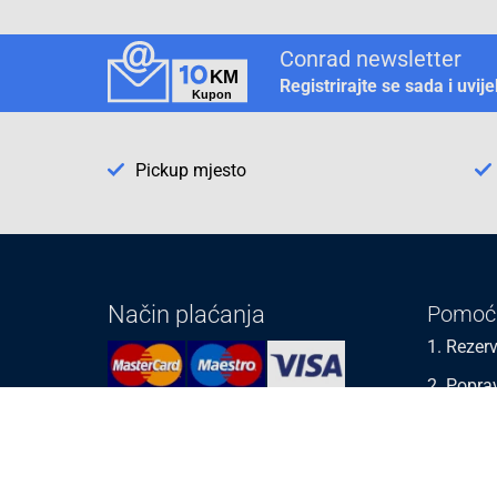
Conrad newsletter
Registrirajte se sada i uvij
Pickup mjesto
Način plaćanja
Pomoć
1. Rezerv
2. Popra
3. Kalibr