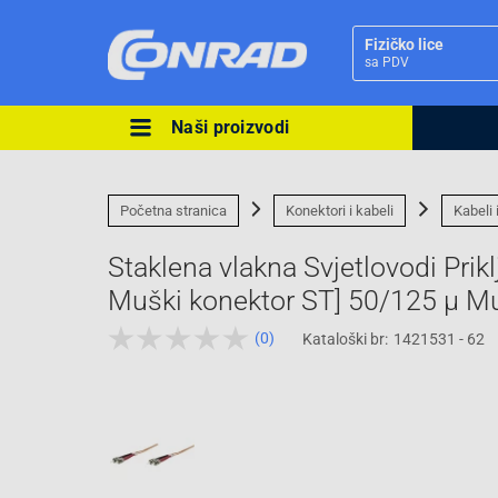
Fizičko lice
sa PDV
Naši proizvodi
Ova postavka prilagođava asorti
cijene vašim potrebama.
Početna stranica
Konektori i kabeli
Kabeli 
Staklena vlakna Svjetlovodi Prik
Muški konektor ST] 50/125 µ M
(0)
Kataloški br:
1421531 - 62
Pravno lice