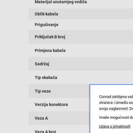
Materijal unutarnjeg vodiča
Oblik kabela
Prigušivanje
Priključak B broj
Primjena kabela
Sadržaj
Tip skakača
Tip veze
Conrad zahtijeva va
stranice i između o
Verzija konektora
svoju saglasnost. De
Imate mogućnost da u
Veza A
Izjava o privatnosti
Veza A broj