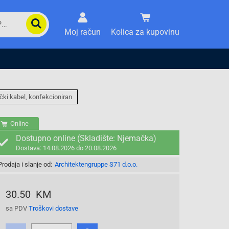
Moj račun
Kolica za kupovinu
čki kabel, konfekcioniran
Online
Dostupno online (Skladište: Njemačka)
Dostava: 14.08.2026 do 20.08.2026
Prodaja i slanje od:
Architektengruppe S71 d.o.o.
30.50 KM
sa PDV
Troškovi dostave