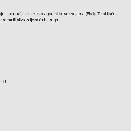
adnju u područja s elektromagnetskim smetnjama (EMI). To uključuje
groma ili blizu željezničkih pruga.
iti.