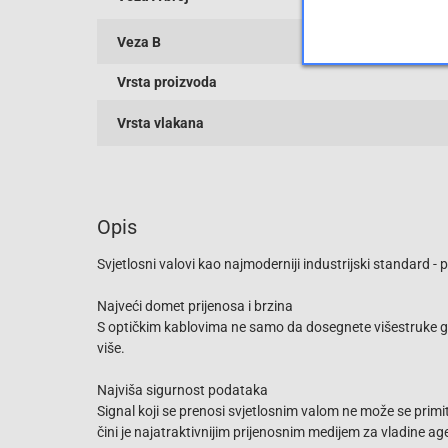
Veza B
Vrsta proizvoda
Vrsta vlakana
Opis
Svjetlosni valovi kao najmoderniji industrijski standard
Najveći domet prijenosa i brzina
S optičkim kablovima ne samo da dosegnete višestruke gig
više.
Najviša sigurnost podataka
Signal koji se prenosi svjetlosnim valom ne može se primit
čini je najatraktivnijim prijenosnim medijem za vladine age