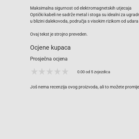
Maksimalna sigurnost od elektromagnetskih utjecaja
Optički kabeli ne sadrže metal i stoga su idealni za ugr
u blizini dalekovoda, područja s visokim rizikom od udara 
Ovaj tekst je strojno preveden.
Ocjene kupaca
Prosječna ocjena
0.00 od 5 zvjezdica
Još nema recenzija ovog proizvoda, ali to možete promijen