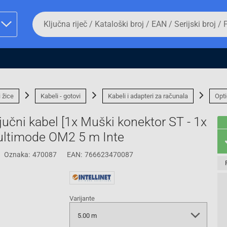
Da
biste
potražili
proizvod,
unesite
ključnu
man proizvoda i
riječ,
kataloški
broj,
i žice
Kabeli - gotovi
Kabeli i adapteri za računala
Opti
EAN
ili
ljučni kabel [1x Muški konektor ST - 1x
serijski
broj
ultimode OM2 5 m Inte
Oznaka:
470087
EAN:
766623470087
Fizičko lice
Varijante