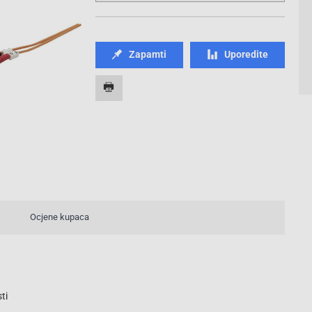
Zapamti
Uporedite
Ocjene kupaca
ti