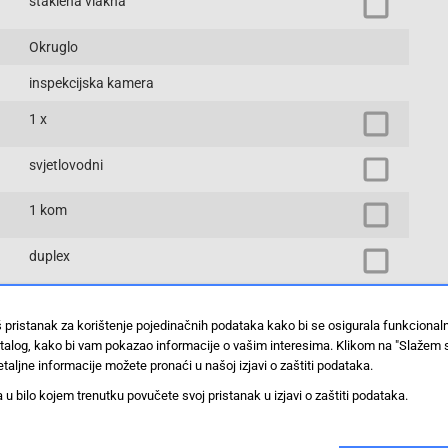
staklena vlakna
Okruglo
inspekcijska kamera
1 x
svjetlovodni
1 kom
duplex
staklena vlakna
š pristanak za korištenje pojedinačnih podataka kako bi se osigurala funkciona
stalog, kako bi vam pokazao informacije o vašim interesima. Klikom na "Slažem 
ravna
taljne informacije možete pronaći u našoj izjavi o zaštiti podataka.
ST konektor
 bilo kojem trenutku povučete svoj pristanak u izjavi o zaštiti podataka.
1 x