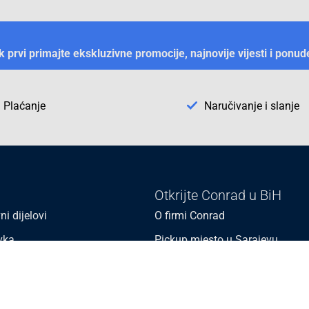
ek prvi primajte ekskluzivne promocije, najnovije vijesti i ponud
Plaćanje
Naručivanje i slanje
Otkrijte Conrad u BiH
ni dijelovi
O firmi Conrad
vka
Pickup mjesto u Sarajevu
acija
Kategorije A - Ž
Conrad obrazovni program