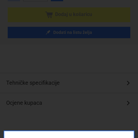
Dodaj u košaricu
Dodati na listu želja
Tehničke specifikacije
Ocjene kupaca