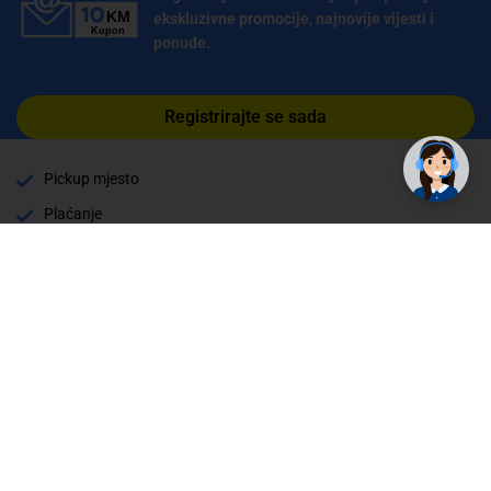
ekskluzivne promocije, najnovije vijesti i
ponude.
Registrirajte se sada
Pickup mjesto
Plaćanje
Naručivanje i slanje
Povrat i garancija
Način plaćanja