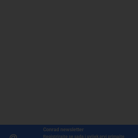
Conrad newsletter
Registrirajte se sada i uvijek prvi primajte