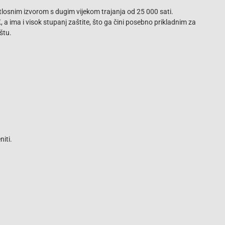
etlosnim izvorom s dugim vijekom trajanja od 25 000 sati.
 a ima i visok stupanj zaštite, što ga čini posebno prikladnim za
ištu.
iti.