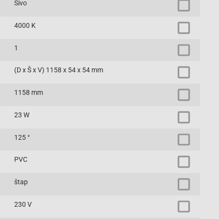
Sivo
4000 K
1
(D x Š x V) 1158 x 54 x 54 mm
1158 mm
23 W
125 °
PVC
štap
230 V