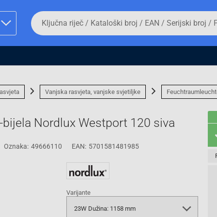
Da
biste
potražili
proizvod,
unesite
ključnu
man proizvoda i
riječ,
kataloški
broj,
asvjeta
Vanjska rasvjeta, vanjske svjetiljke
Feuchtraumleucht
EAN
ili
serijski
o-bijela Nordlux Westport 120 siva
broj
Oznaka:
49666110
EAN:
5701581481985
Fizičko lice
Varijante