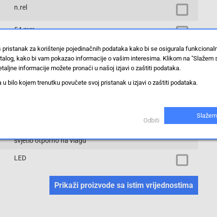
n.rel
54 mm
š pristanak za korištenje pojedinačnih podataka kako bi se osigurala funkciona
IP65
stalog, kako bi vam pokazao informacije o vašim interesima. Klikom na "Slažem 
taljne informacije možete pronaći u našoj izjavi o zaštiti podataka.
neutralna bijela
 bilo kojem trenutku povučete svoj pristanak u izjavi o zaštiti podataka.
2160 lm
Slažem
54 mm
Odbiti
svjetlo otporno na vlagu
LED
Prikaži proizvode sa istim vrijednostima