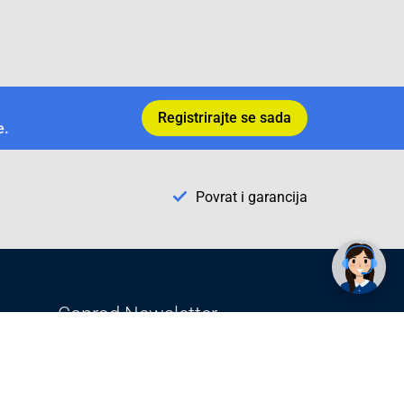
Registrirajte se sada
e.
Povrat i garancija
✕
Trebate pomoć? Tu smo! 👋
Conrad Newsletter
radno vrijeme
pon. - sub.: 9:00 - 21:00