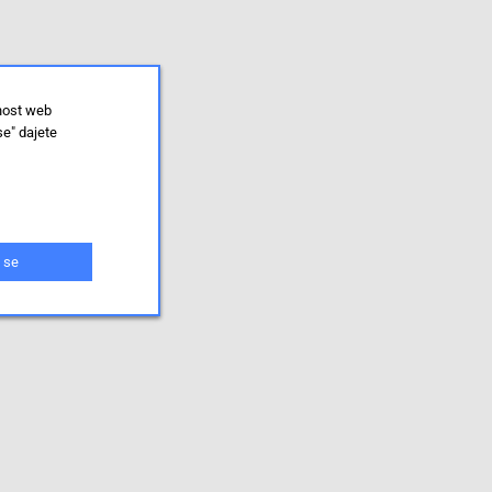
lnost web
se" dajete
 se