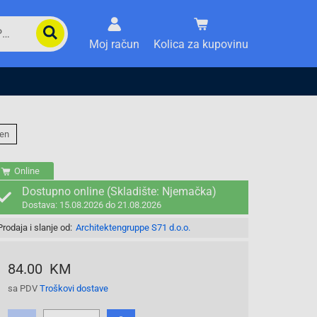
Moj račun
Kolica za kupovinu
en
Online
Dostupno online (Skladište: Njemačka)
Dostava: 15.08.2026 do 21.08.2026
Prodaja i slanje od:
Architektengruppe S71 d.o.o.
84.00 KM
sa PDV
Troškovi dostave