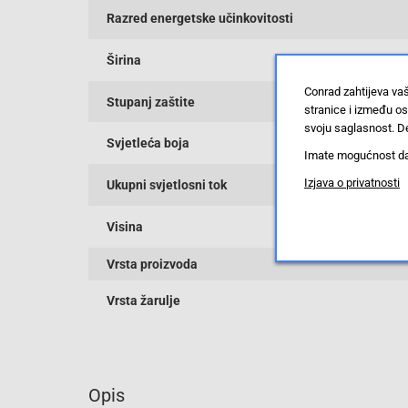
Razred energetske učinkovitosti
Širina
Conrad zahtijeva va
Stupanj zaštite
stranice i između o
svoju saglasnost. De
Svjetleća boja
Imate mogućnost da u
Izjava o privatnosti
Ukupni svjetlosni tok
Visina
Vrsta proizvoda
Vrsta žarulje
Opis