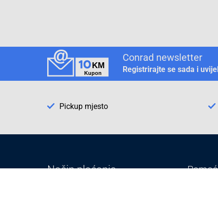
Conrad newsletter
Registrirajte se sada i uvij
Pickup mjesto
Način plaćanja
Pomoć
1. Rezerv
2. Popra
3. Kalibr