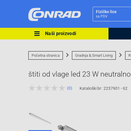
Fizičko lice
sa PDV
Naši proizvodi
Ova postavka prilagođava asorti
cijene vašim potrebama.
Početna stranica
Gradnja & Smart Living
R
štiti od vlage led 23 W neutraln
(0)
Kataloški br:
2237901 - 62
Pravno lice