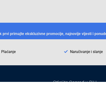
ek prvi primajte ekskluzivne promocije, najnovije vijesti i ponud
Plaćanje
Naručivanje i slanje
Otkrijte Conrad u BiH
ni dijelovi
O firmi Conrad
vka
Pickup mjesto u Sarajevu
acija
Kategorije A - Ž