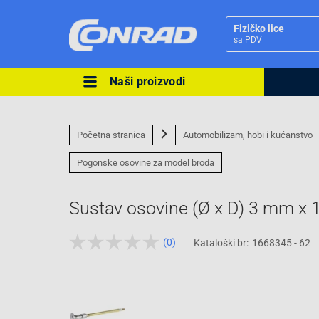
Fizičko lice
sa PDV
Naši proizvodi
Ova postavka prilagođava asorti
cijene vašim potrebama.
Početna stranica
Automobilizam, hobi i kućanstvo
Pogonske osovine za model broda
Sustav osovine (Ø x D) 3 mm 
Pravno lice
(0)
Kataloški br:
1668345 - 62