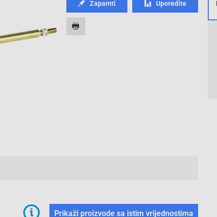
Zapamti
Uporedite
Prikaži proizvode sa istim vrijednostima