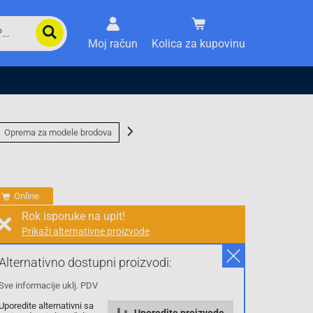
Moj račun
Kolica za kupovinu
Oprema za modele brodova
Online
Rok isporuke na upit!
Prikaži alternativne proizvode
Prodaja i slanje od:
Architektengruppe S71 d.o.o.
Alternativno dostupni proizvodi:
Sve informacije uklj. PDV
Cijena na upit
Uporedite alternativni sa