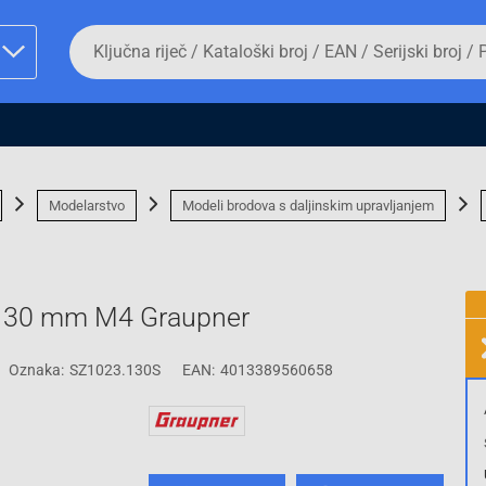
Da
biste
potražili
proizvod,
unesite
ključnu
man proizvoda i
riječ,
kataloški
broj,
Modelarstvo
Modeli brodova s daljinskim upravljanjem
EAN
ili
serijski
broj
x 130 mm M4 Graupner
Fizičko lice
Oznaka:
SZ1023.130S
EAN:
4013389560658