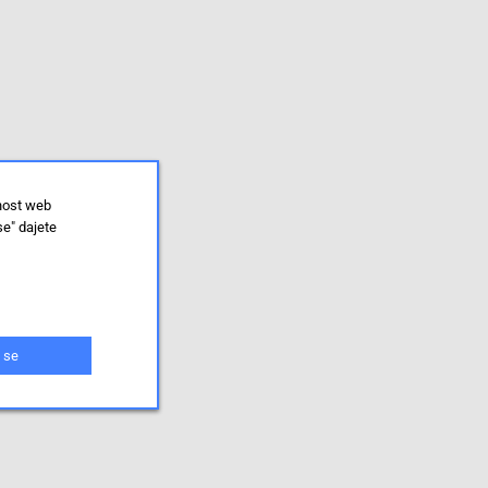
lnost web
se" dajete
 se