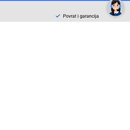
Povrat i garancija
Conrad Newsletter
radno vrijeme
pon. - sub.: 9:00 - 21:00
nedjelja: neradna
tel. maloprodaja:+387 033 65 58 07
tel. veleprodaja:+387 033 71 23 90
info@conrad.ba
Prijavite se sada. Budite obaviješteni o