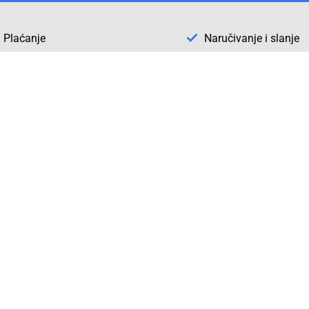
Plaćanje
Naručivanje i slanje
Otkrijte Conrad u BiH
ni dijelovi
O firmi Conrad
vka
Pickup mjesto u Sarajevu
acija
Kategorije A - Ž
Conrad obrazovni program
Naše jake marke