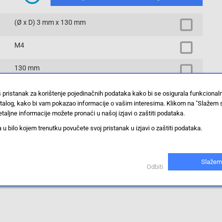
(Ø x D) 3 mm x 130 mm
M4
130 mm
3 mm
š pristanak za korištenje pojedinačnih podataka kako bi se osigurala funkciona
stalog, kako bi vam pokazao informacije o vašim interesima. Klikom na "Slažem 
osovinski sustav
taljne informacije možete pronaći u našoj izjavi o zaštiti podataka.
 bilo kojem trenutku povučete svoj pristanak u izjavi o zaštiti podataka.
Prikaži proizvode sa istim vrijednostima
Slažem
Odbiti