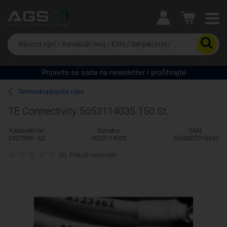
Ova postavka prilagođava asortiman proizvoda i
cijene vašim potrebama.
Da
biste
potražili
proizvod,
Prijavite se sada na newsletter i profitirajte
unesite
Pravno lice
Fizičko lice
ključnu
Termoskupljajuća cijev
riječ,
kataloški
TE Connectivity 5053114035 150 St.
broj,
EAN
Kataloški br:
Oznaka:
EAN:
ili
2427940 - 62
5053114035
2050007016342
serijski
broj
(0)
Prikaži recenzije