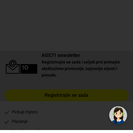
AGS71 newsletter
Registrirajte se sada i uvijek prvi primajte
ekskluzivne promocije, najnovije vijesti i
ponude.
Registrirajte se sada
Pickup mjesto
Plaćanje
Naručivanje i slanje