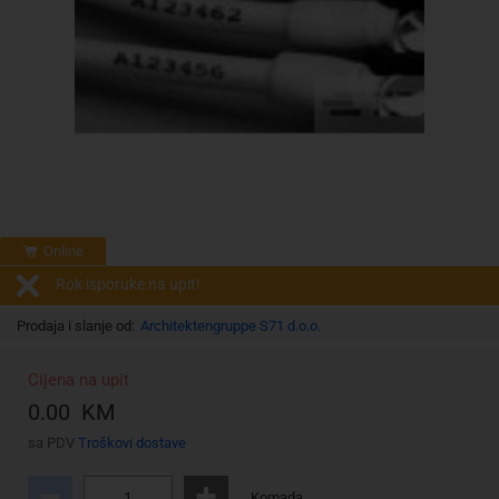
Online
Rok isporuke na upit!
Prodaja i slanje od:
Architektengruppe S71 d.o.o.
Cijena na upit
0.00 KM
sa PDV
Troškovi dostave
Komada