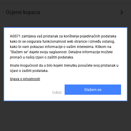
150
Ocjene kupaca
St.
AGS71 zahtijeva vaš pristanak za korištenje pojedinačnih podataka
kako bi se osigurala funkcionalnost web stranice i između ostalog,
kako bi vam pokazao informacije o vašim interesima. Klikom na
"Slažem se" dajete svoju saglasnost. Detaljne informacije možete
pronaći u našoj izjavi o zaštiti podataka.
Imate mogućnost da u bilo kojem trenutku povučete svoj pristanak u
izjavi o zaštiti podataka.
Izjava o privatnosti
Slažem se
Odbiti